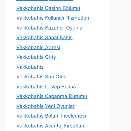
Vakkobahis Casino Bölümü
Vakkobahis Kullanıcı Hizmetleri
Vakkobahis Kazançlı Oyunlar
Vakkobahis Sanal Bahis
Vakkobahis Adresi
Vakkobahis Giriş
Vakkobahis
Vakkobahis Son Giriş
Vakkobahis Cevap Bulma
Vakkobahis Kapanma Durumu
Vakkobahis Yeni Oyunlar
Vakkobahis Bölüm İncelemesi
Vakkobahis Avantaj Fırsatları