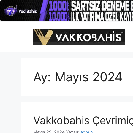
İçeriğe
atla
Ay:
Mayıs 2024
Vakkobahis Çevrimiç
Mayıs 29, 2024
Yazarı:
admin