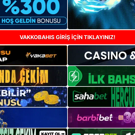
VAKKOBAHIS GİRİŞ İÇİN TIKLAYINIZ!