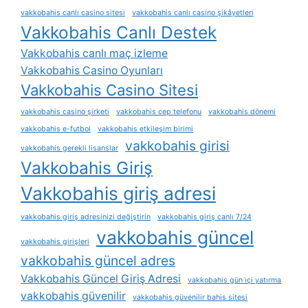
vakkobahis canlı casino sitesi
vakkobahis canlı casino şikâyetleri
Vakkobahis Canlı Destek
Vakkobahis canlı maç izleme
Vakkobahis Casino Oyunları
Vakkobahis Casino Sitesi
vakkobahis casino şirketi
vakkobahis cep telefonu
vakkobahis dönemi
vakkobahis e-futbol
vakkobahis etkileşim birimi
vakkobahis girisi
vakkobahis gerekli lisanslar
Vakkobahis Giriş
Vakkobahis giriş adresi
vakkobahis giriş adresinizi değiştirin
vakkobahis giriş canlı 7/24
vakkobahis güncel
vakkobahis girişleri
vakkobahis güncel adres
Vakkobahis Güncel Giriş Adresi
vakkobahis gün i̇çi yatırma
vakkobahis güvenilir
vakkobahis güvenilir bahis sitesi