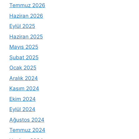
Temmuz 2026
Haziran 2026
Eylül 2025
Haziran 2025
Mayıs 2025
Şubat 2025
Ocak 2025
Aralık 2024
Kasım 2024
Ekim 2024
Eylül 2024
Ağustos 2024
Temmuz 2024