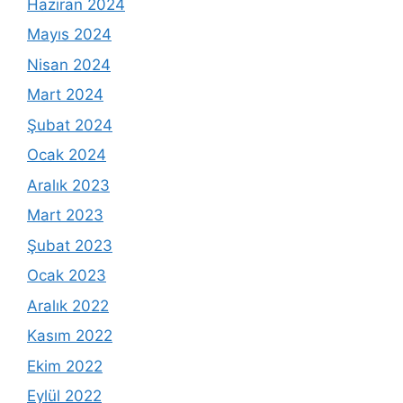
Haziran 2024
Mayıs 2024
Nisan 2024
Mart 2024
Şubat 2024
Ocak 2024
Aralık 2023
Mart 2023
Şubat 2023
Ocak 2023
Aralık 2022
Kasım 2022
Ekim 2022
Eylül 2022