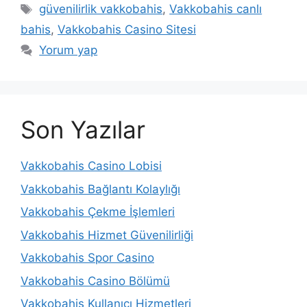
Etiketler
güvenilirlik vakkobahis
,
Vakkobahis canlı
bahis
,
Vakkobahis Casino Sitesi
Yorum yap
Son Yazılar
Vakkobahis Casino Lobisi
Vakkobahis Bağlantı Kolaylığı
Vakkobahis Çekme İşlemleri
Vakkobahis Hizmet Güvenilirliği
Vakkobahis Spor Casino
Vakkobahis Casino Bölümü
Vakkobahis Kullanıcı Hizmetleri