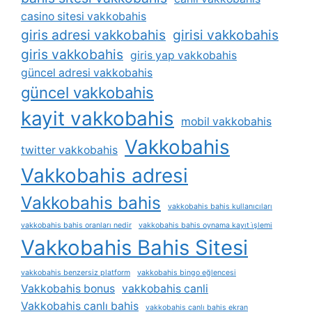
casino sitesi vakkobahis
giris adresi vakkobahis
girisi vakkobahis
giris vakkobahis
giris yap vakkobahis
güncel adresi vakkobahis
güncel vakkobahis
kayit vakkobahis
mobil vakkobahis
Vakkobahis
twitter vakkobahis
Vakkobahis adresi
Vakkobahis bahis
vakkobahis bahis kullanıcıları
vakkobahis bahis oranları nedir
vakkobahis bahis oynama kayıt i̇şlemi
Vakkobahis Bahis Sitesi
vakkobahis benzersiz platform
vakkobahis bingo eğlencesi
Vakkobahis bonus
vakkobahis canli
Vakkobahis canlı bahis
vakkobahis canlı bahis ekran