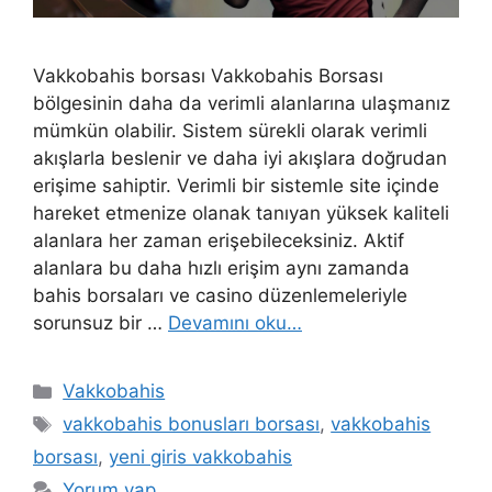
Vakkobahis borsası Vakkobahis Borsası
bölgesinin daha da verimli alanlarına ulaşmanız
mümkün olabilir. Sistem sürekli olarak verimli
akışlarla beslenir ve daha iyi akışlara doğrudan
erişime sahiptir. Verimli bir sistemle site içinde
hareket etmenize olanak tanıyan yüksek kaliteli
alanlara her zaman erişebileceksiniz. Aktif
alanlara bu daha hızlı erişim aynı zamanda
bahis borsaları ve casino düzenlemeleriyle
sorunsuz bir …
Devamını oku…
Kategoriler
Vakkobahis
Etiketler
vakkobahis bonusları borsası
,
vakkobahis
borsası
,
yeni giris vakkobahis
Yorum yap