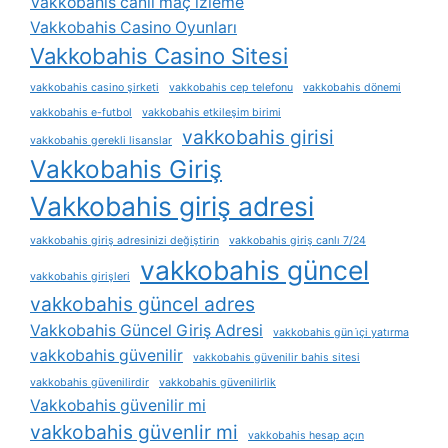
Vakkobahis canlı maç izleme
Vakkobahis Casino Oyunları
Vakkobahis Casino Sitesi
vakkobahis casino şirketi
vakkobahis cep telefonu
vakkobahis dönemi
vakkobahis e-futbol
vakkobahis etkileşim birimi
vakkobahis girisi
vakkobahis gerekli lisanslar
Vakkobahis Giriş
Vakkobahis giriş adresi
vakkobahis giriş adresinizi değiştirin
vakkobahis giriş canlı 7/24
vakkobahis güncel
vakkobahis girişleri
vakkobahis güncel adres
Vakkobahis Güncel Giriş Adresi
vakkobahis gün i̇çi yatırma
vakkobahis güvenilir
vakkobahis güvenilir bahis sitesi
vakkobahis güvenilirdir
vakkobahis güvenilirlik
Vakkobahis güvenilir mi
vakkobahis güvenlir mi
vakkobahis hesap açın