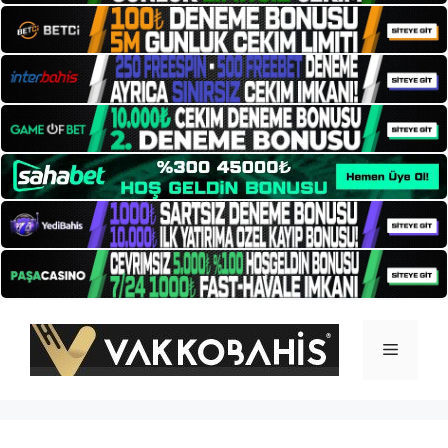
İçeriğe
atla
Menü