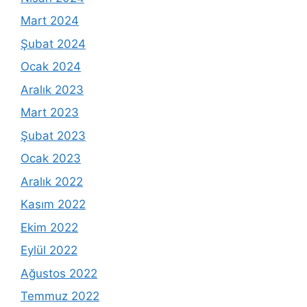
Mart 2024
Şubat 2024
Ocak 2024
Aralık 2023
Mart 2023
Şubat 2023
Ocak 2023
Aralık 2022
Kasım 2022
Ekim 2022
Eylül 2022
Ağustos 2022
Temmuz 2022