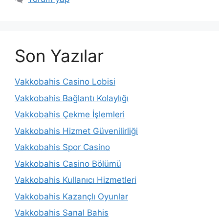
Son Yazılar
Vakkobahis Casino Lobisi
Vakkobahis Bağlantı Kolaylığı
Vakkobahis Çekme İşlemleri
Vakkobahis Hizmet Güvenilirliği
Vakkobahis Spor Casino
Vakkobahis Casino Bölümü
Vakkobahis Kullanıcı Hizmetleri
Vakkobahis Kazançlı Oyunlar
Vakkobahis Sanal Bahis