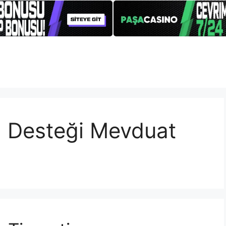
ı Desteği Mevduat