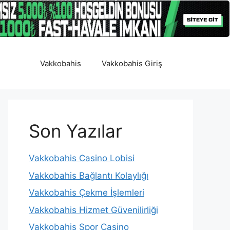
Vakkobahis
Vakkobahis Giriş
Son Yazılar
Vakkobahis Casino Lobisi
Vakkobahis Bağlantı Kolaylığı
Vakkobahis Çekme İşlemleri
Vakkobahis Hizmet Güvenilirliği
Vakkobahis Spor Casino