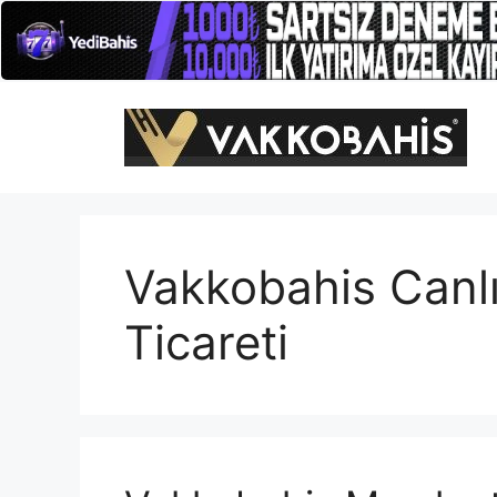
İçeriğe
atla
Vakkobahis Canl
Ticareti