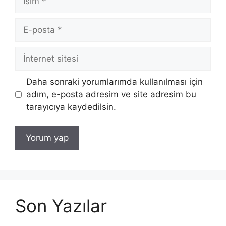
E-
posta
İnternet
sitesi
Daha sonraki yorumlarımda kullanılması için
adım, e-posta adresim ve site adresim bu
tarayıcıya kaydedilsin.
Son Yazılar