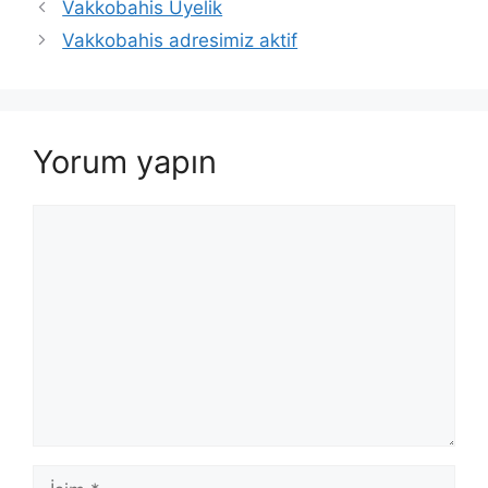
Yazı
Vakkobahis Üyelik
dolaşımı
Vakkobahis adresimiz aktif
Yorum yapın
Yorum
İsim