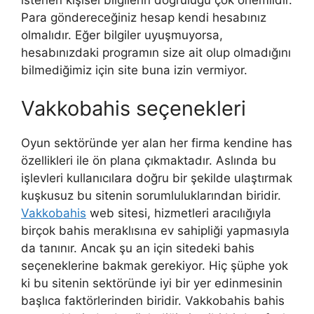
Para göndereceğiniz hesap kendi hesabınız
olmalıdır. Eğer bilgiler uyuşmuyorsa,
hesabınızdaki programın size ait olup olmadığını
bilmediğimiz için site buna izin vermiyor.
Vakkobahis seçenekleri
Oyun sektöründe yer alan her firma kendine has
özellikleri ile ön plana çıkmaktadır. Aslında bu
işlevleri kullanıcılara doğru bir şekilde ulaştırmak
kuşkusuz bu sitenin sorumluluklarından biridir.
Vakkobahis
web sitesi, hizmetleri aracılığıyla
birçok bahis meraklısına ev sahipliği yapmasıyla
da tanınır. Ancak şu an için sitedeki bahis
seçeneklerine bakmak gerekiyor. Hiç şüphe yok
ki bu sitenin sektöründe iyi bir yer edinmesinin
başlıca faktörlerinden biridir. Vakkobahis bahis