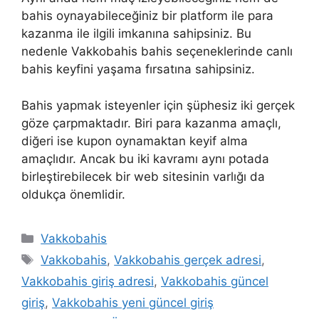
bahis oynayabileceğiniz bir platform ile para
kazanma ile ilgili imkanına sahipsiniz. Bu
nedenle Vakkobahis bahis seçeneklerinde canlı
bahis keyfini yaşama fırsatına sahipsiniz.
Bahis yapmak isteyenler için şüphesiz iki gerçek
göze çarpmaktadır. Biri para kazanma amaçlı,
diğeri ise kupon oynamaktan keyif alma
amaçlıdır. Ancak bu iki kavramı aynı potada
birleştirebilecek bir web sitesinin varlığı da
oldukça önemlidir.
Kategoriler
Vakkobahis
Etiketler
Vakkobahis
,
Vakkobahis gerçek adresi
,
Vakkobahis giriş adresi
,
Vakkobahis güncel
giriş
,
Vakkobahis yeni güncel giriş