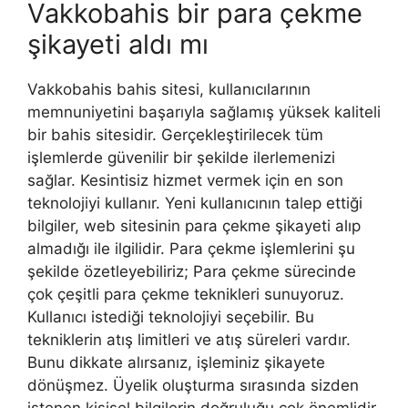
Vakkobahis bir para çekme
şikayeti aldı mı
Vakkobahis bahis sitesi, kullanıcılarının
memnuniyetini başarıyla sağlamış yüksek kaliteli
bir bahis sitesidir. Gerçekleştirilecek tüm
işlemlerde güvenilir bir şekilde ilerlemenizi
sağlar. Kesintisiz hizmet vermek için en son
teknolojiyi kullanır. Yeni kullanıcının talep ettiği
bilgiler, web sitesinin para çekme şikayeti alıp
almadığı ile ilgilidir. Para çekme işlemlerini şu
şekilde özetleyebiliriz; Para çekme sürecinde
çok çeşitli para çekme teknikleri sunuyoruz.
Kullanıcı istediği teknolojiyi seçebilir. Bu
tekniklerin atış limitleri ve atış süreleri vardır.
Bunu dikkate alırsanız, işleminiz şikayete
dönüşmez. Üyelik oluşturma sırasında sizden
istenen kişisel bilgilerin doğruluğu çok önemlidir.