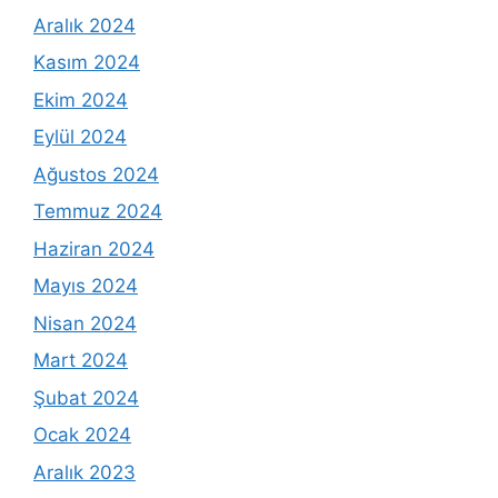
Aralık 2024
Kasım 2024
Ekim 2024
Eylül 2024
Ağustos 2024
Temmuz 2024
Haziran 2024
Mayıs 2024
Nisan 2024
Mart 2024
Şubat 2024
Ocak 2024
Aralık 2023