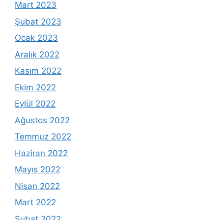
Mart 2023
Şubat 2023
Ocak 2023
Aralık 2022
Kasım 2022
Ekim 2022
Eylül 2022
Ağustos 2022
Temmuz 2022
Haziran 2022
Mayıs 2022
Nisan 2022
Mart 2022
Şubat 2022