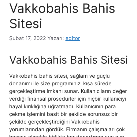
Vakkobahis Bahis
Sitesi
Şubat 17, 2022
Yazarı:
editor
Vakkobahis Bahis Sitesi
Vakkobahis bahis sitesi, sağlam ve güçlü
donanımı ile size programınızı kısa sürede
gerçekleştirme imkanı sunar. Kullanıcıların değer
verdiği finansal prosedürler için hiçbir kullanıcıyı
hayal kırıklığına uğratmadı. Kullanıcının para
çekme işlemini basit bir şekilde sorunsuz bir
şekilde gerçekleştirdiğini Vakkobahis
yorumlarından gördük. Firmanın çalışmaları çok