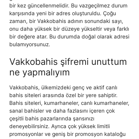
bir kez güncellenmelidir. Bu vazgeçilmez durum
karşısında yeni bir adres oluşturuldu. Çoğu
zaman, bir Vakkobahis adının sonundaki sayı,
onu daha yüksek bir düzeye yükseltir veya farklı
bir değere atar. Bu durumda doğal olarak adresi
bulamıyorsunuz.
Vakkobahis şifremi unuttum
ne yapmalıyım
Vakkobahis, ülkemizdeki genç ve aktif canlı
bahis siteleri arasında özel bir yere sahiptir.
Bahis siteleri, kumarhaneler, canlı kumarhaneler,
sanal bahisler ve daha fazlasını içeren çok
çeşitli bahis pazarlarında şansınızı
deneyebilirsiniz. Ayrıca çok yüksek limitli
promosyonlar ve geniş bir promosyon kataloğu