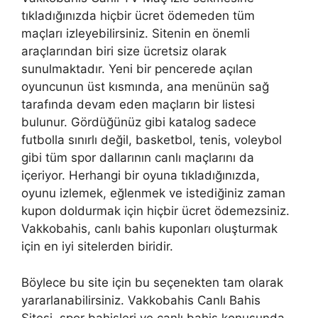
tıkladığınızda hiçbir ücret ödemeden tüm
maçları izleyebilirsiniz. Sitenin en önemli
araçlarından biri size ücretsiz olarak
sunulmaktadır. Yeni bir pencerede açılan
oyuncunun üst kısmında, ana menünün sağ
tarafında devam eden maçların bir listesi
bulunur. Gördüğünüz gibi katalog sadece
futbolla sınırlı değil, basketbol, ​​tenis, voleybol
gibi tüm spor dallarının canlı maçlarını da
içeriyor. Herhangi bir oyuna tıkladığınızda,
oyunu izlemek, eğlenmek ve istediğiniz zaman
kupon doldurmak için hiçbir ücret ödemezsiniz.
Vakkobahis, canlı bahis kuponları oluşturmak
için en iyi sitelerden biridir.
Böylece bu site için bu seçenekten tam olarak
yararlanabilirsiniz. Vakkobahis Canlı Bahis
Sitesi, spor bahisleri ve canlı bahis konusunda