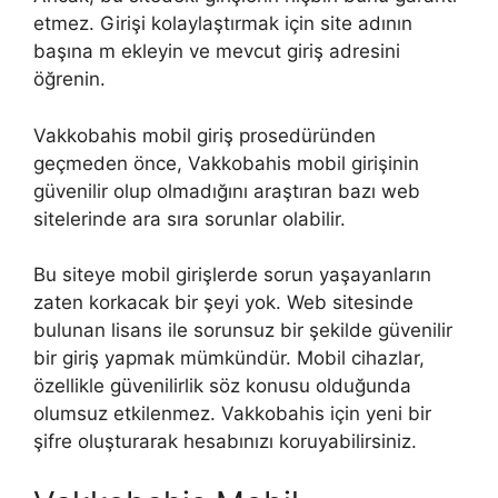
etmez. Girişi kolaylaştırmak için site adının
başına m ekleyin ve mevcut giriş adresini
öğrenin.
Vakkobahis mobil giriş prosedüründen
geçmeden önce, Vakkobahis mobil girişinin
güvenilir olup olmadığını araştıran bazı web
sitelerinde ara sıra sorunlar olabilir.
Bu siteye mobil girişlerde sorun yaşayanların
zaten korkacak bir şeyi yok. Web sitesinde
bulunan lisans ile sorunsuz bir şekilde güvenilir
bir giriş yapmak mümkündür. Mobil cihazlar,
özellikle güvenilirlik söz konusu olduğunda
olumsuz etkilenmez. Vakkobahis için yeni bir
şifre oluşturarak hesabınızı koruyabilirsiniz.