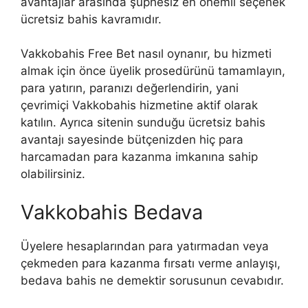
avantajlar arasında şüphesiz en önemli seçenek
ücretsiz bahis kavramıdır.
Vakkobahis Free Bet nasıl oynanır, bu hizmeti
almak için önce üyelik prosedürünü tamamlayın,
para yatırın, paranızı değerlendirin, yani
çevrimiçi Vakkobahis hizmetine aktif olarak
katılın. Ayrıca sitenin sunduğu ücretsiz bahis
avantajı sayesinde bütçenizden hiç para
harcamadan para kazanma imkanına sahip
olabilirsiniz.
Vakkobahis Bedava
Üyelere hesaplarından para yatırmadan veya
çekmeden para kazanma fırsatı verme anlayışı,
bedava bahis ne demektir sorusunun cevabıdır.