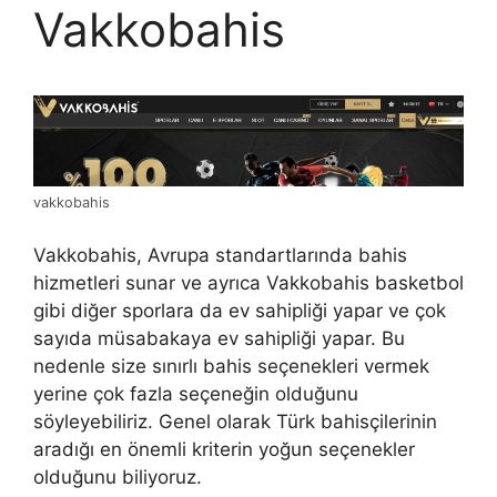
Vakkobahis
vakkobahis
Vakkobahis, Avrupa standartlarında bahis
hizmetleri sunar ve ayrıca Vakkobahis basketbol
gibi diğer sporlara da ev sahipliği yapar ve çok
sayıda müsabakaya ev sahipliği yapar. Bu
nedenle size sınırlı bahis seçenekleri vermek
yerine çok fazla seçeneğin olduğunu
söyleyebiliriz. Genel olarak Türk bahisçilerinin
aradığı en önemli kriterin yoğun seçenekler
olduğunu biliyoruz.