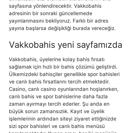
sayfasına yönlendirecektir. Vakkobahis
adresinin bir sonraki güncellemede
yayınlanmasını bekliyoruz. Farklı bir adres
yayına başlarsa değişikliği burada vereceğiz.
Vakkobahis yeni sayfamızda
Vakkobahis, üyelerine kolay bahis fırsatı
sağlamak için hızlı bir bahis çözümü geliştirdi.
Ülkemizdeki bahisçiler genellikle spor bahisleri
ve canlı bahis fırsatlarını tercih etmektedir.
Casino, canlı casino oyunlarından hoşlanırken,
canlı bahis ve spor bahislerine daha fazla
zaman ayırmayı tercih ederler. Şu anda en
büyük sorun zamansızlık. Kayıt ve üyelik
işlemlerinin ardından siteyi ziyaret ettiğinizde
sizi spor bahisleri ve canlı bahis menüsü