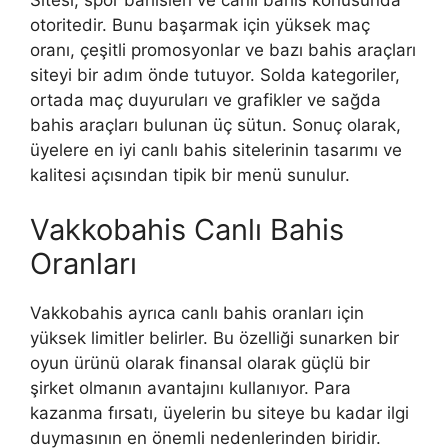
otoritedir. Bunu başarmak için yüksek maç
oranı, çeşitli promosyonlar ve bazı bahis araçları
siteyi bir adım önde tutuyor. Solda kategoriler,
ortada maç duyuruları ve grafikler ve sağda
bahis araçları bulunan üç sütun. Sonuç olarak,
üyelere en iyi canlı bahis sitelerinin tasarımı ve
kalitesi açısından tipik bir menü sunulur.
Vakkobahis Canlı Bahis
Oranları
Vakkobahis ayrıca canlı bahis oranları için
yüksek limitler belirler. Bu özelliği sunarken bir
oyun ürünü olarak finansal olarak güçlü bir
şirket olmanın avantajını kullanıyor. Para
kazanma fırsatı, üyelerin bu siteye bu kadar ilgi
duymasının en önemli nedenlerinden biridir.