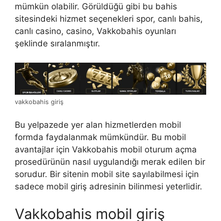
mümkün olabilir. Görüldüğü gibi bu bahis
sitesindeki hizmet seçenekleri spor, canlı bahis,
canlı casino, casino, Vakkobahis oyunları
şeklinde sıralanmıştır.
vakkobahis giriş
Bu yelpazede yer alan hizmetlerden mobil
formda faydalanmak mümkündür. Bu mobil
avantajlar için Vakkobahis mobil oturum açma
prosedürünün nasıl uygulandığı merak edilen bir
sorudur. Bir sitenin mobil site sayılabilmesi için
sadece mobil giriş adresinin bilinmesi yeterlidir.
Vakkobahis mobil giriş