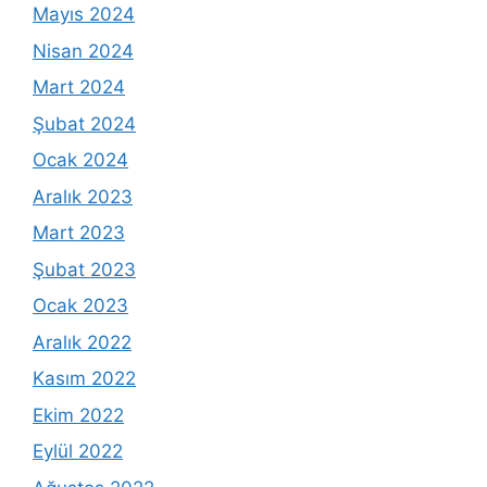
Mayıs 2024
Nisan 2024
Mart 2024
Şubat 2024
Ocak 2024
Aralık 2023
Mart 2023
Şubat 2023
Ocak 2023
Aralık 2022
Kasım 2022
Ekim 2022
Eylül 2022