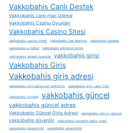
Vakkobahis Canlı Destek
Vakkobahis canlı maç izleme
Vakkobahis Casino Oyunları
Vakkobahis Casino Sitesi
vakkobahis casino şirketi
vakkobahis cep telefonu
vakkobahis dönemi
vakkobahis e-futbol
vakkobahis etkileşim birimi
vakkobahis girisi
vakkobahis gerekli lisanslar
Vakkobahis Giriş
Vakkobahis giriş adresi
vakkobahis giriş adresinizi değiştirin
vakkobahis giriş canlı 7/24
vakkobahis güncel
vakkobahis girişleri
vakkobahis güncel adres
Vakkobahis Güncel Giriş Adresi
vakkobahis gün i̇çi yatırma
vakkobahis güvenilir
vakkobahis güvenilir bahis sitesi
vakkobahis güvenilirdir
vakkobahis güvenilirlik