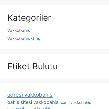
Kategoriler
Vakkobahis
Vakkobahis Giriş
Etiket Bulutu
adresi vakkobahis
bahis sitesi vakkobahis
canli vakkobahis
casino sitesi vakkobahis