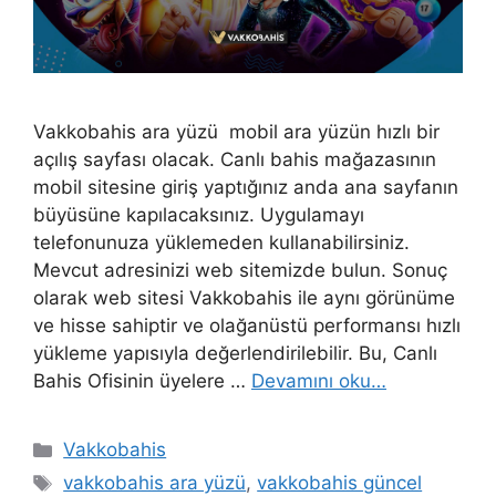
Vakkobahis ara yüzü mobil ara yüzün hızlı bir
açılış sayfası olacak. Canlı bahis mağazasının
mobil sitesine giriş yaptığınız anda ana sayfanın
büyüsüne kapılacaksınız. Uygulamayı
telefonunuza yüklemeden kullanabilirsiniz.
Mevcut adresinizi web sitemizde bulun. Sonuç
olarak web sitesi Vakkobahis ile aynı görünüme
ve hisse sahiptir ve olağanüstü performansı hızlı
yükleme yapısıyla değerlendirilebilir. Bu, Canlı
Bahis Ofisinin üyelere …
Devamını oku…
Kategoriler
Vakkobahis
Etiketler
vakkobahis ara yüzü
,
vakkobahis güncel