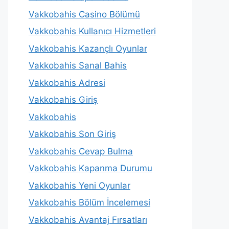
Vakkobahis Casino Bölümü
Vakkobahis Kullanıcı Hizmetleri
Vakkobahis Kazançlı Oyunlar
Vakkobahis Sanal Bahis
Vakkobahis Adresi
Vakkobahis Giriş
Vakkobahis
Vakkobahis Son Giriş
Vakkobahis Cevap Bulma
Vakkobahis Kapanma Durumu
Vakkobahis Yeni Oyunlar
Vakkobahis Bölüm İncelemesi
Vakkobahis Avantaj Fırsatları