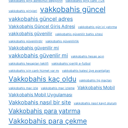
vakkobahis giriş adresinizi değiştirin
vakkobahis giriş canlı 7/24
vakkobahis güncel
vakkobahis girişleri
vakkobahis güncel adres
Vakkobahis Güncel Giriş Adresi
vakkobahis gün i̇çi yatırma
vakkobahis güvenilir
vakkobahis güvenilir bahis sitesi
vakkobahis güvenilirdir
vakkobahis güvenilirlik
Vakkobahis güvenilir mi
vakkobahis güvenlir mi
vakkobahis hesap açın
vakkobahis hesapları teklifi
vakkobahis i̇çeriği e-futbol
vakkobahis i̇çin canlı hizmet var mı
vakkobahis kalesi üye avantajları
Vakkobahis kaç oldu
vakkobahis lig maçları
Vakkobahis Mobil
vakkobahis maç izle
vakkobahis maç i̇zleme
Vakkobahis Mobil Uygulaması
Vakkobahis nasıl bir site
vakkobahis nasıl kayıt olurum
Vakkobahis para yatırma
Vakkobahis para çekme