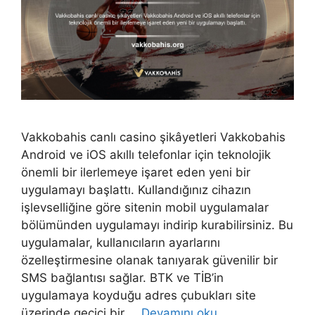
Vakkobahis canlı casino şikâyetleri Vakkobahis
Android ve iOS akıllı telefonlar için teknolojik
önemli bir ilerlemeye işaret eden yeni bir
uygulamayı başlattı. Kullandığınız cihazın
işlevselliğine göre sitenin mobil uygulamalar
bölümünden uygulamayı indirip kurabilirsiniz. Bu
uygulamalar, kullanıcıların ayarlarını
özelleştirmesine olanak tanıyarak güvenilir bir
SMS bağlantısı sağlar. BTK ve TİB’in
uygulamaya koyduğu adres çubukları site
üzerinde geçici bir …
Devamını oku…