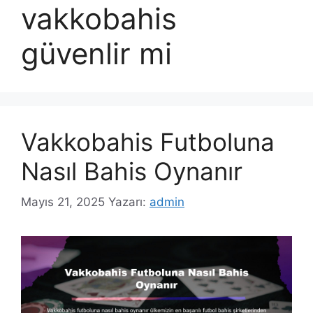
vakkobahis
güvenlir mi
Vakkobahis Futboluna
Nasıl Bahis Oynanır
Mayıs 21, 2025
Yazarı:
admin