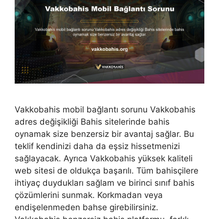
Vakkobahis mobil bağlantı sorunu Vakkobahis
adres değişikliği Bahis sitelerinde bahis
oynamak size benzersiz bir avantaj sağlar. Bu
teklif kendinizi daha da eşsiz hissetmenizi
sağlayacak. Ayrıca Vakkobahis yüksek kaliteli
web sitesi de oldukça başarılı. Tüm bahisçilere
ihtiyaç duydukları sağlam ve birinci sınıf bahis
çözümlerini sunmak. Korkmadan veya
endişelenmeden bahse girebilirsiniz.