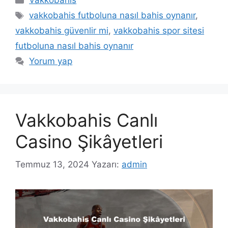
Vakkobahis
Etiketler
vakkobahis futboluna nasıl bahis oynanır
,
vakkobahis güvenlir mi
,
vakkobahis spor sitesi
futboluna nasıl bahis oynanır
Yorum yap
Vakkobahis Canlı
Casino Şikâyetleri
Temmuz 13, 2024
Yazarı:
admin