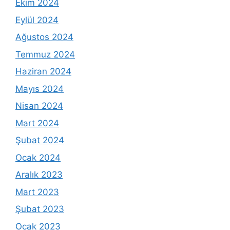
Ekim 2024
Eylül 2024
Ağustos 2024
Temmuz 2024
Haziran 2024
Mayıs 2024
Nisan 2024
Mart 2024
Şubat 2024
Ocak 2024
Aralık 2023
Mart 2023
Şubat 2023
Ocak 2023