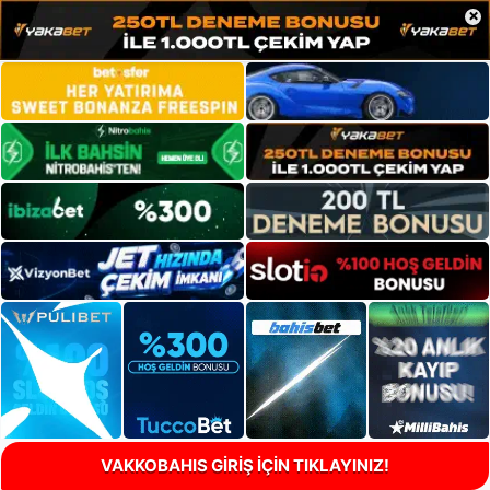
×
VAKKOBAHIS GİRİŞ İÇİN TIKLAYINIZ!