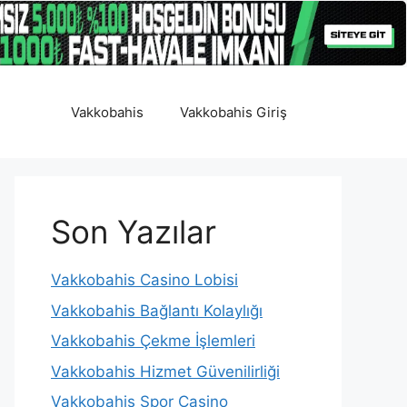
Vakkobahis
Vakkobahis Giriş
Son Yazılar
Vakkobahis Casino Lobisi
Vakkobahis Bağlantı Kolaylığı
Vakkobahis Çekme İşlemleri
Vakkobahis Hizmet Güvenilirliği
Vakkobahis Spor Casino