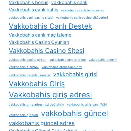
Vakkobahis bonus
vakkobahis canli
Vakkobahis canlı bahis
vakkobahis canlı bahis ekran
vakkobahis canlı casino sitesi
vakkobahis canlı casino şikâyetleri
Vakkobahis Canlı Destek
Vakkobahis canlı maç izleme
Vakkobahis Casino Oyunları
Vakkobahis Casino Sitesi
vakkobahis casino şirketi
vakkobahis cep telefonu
vakkobahis dönemi
vakkobahis e-futbol
vakkobahis etkileşim birimi
vakkobahis girisi
vakkobahis gerekli lisanslar
Vakkobahis Giriş
Vakkobahis giriş adresi
vakkobahis giriş adresinizi değiştirin
vakkobahis giriş canlı 7/24
vakkobahis güncel
vakkobahis girişleri
vakkobahis güncel adres
Vakkobahis Güncel Giriş Adresi