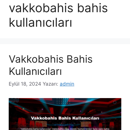
vakkobahis bahis
kullanıcıları
Vakkobahis Bahis
Kullanıcıları
Eylül 18, 2024
Yazarı:
admin