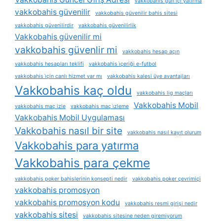
vakkobahis gün i̇çi yatırma
vakkobahis güvenilir
vakkobahis güvenilir bahis sitesi
vakkobahis güvenilirdir
vakkobahis güvenilirlik
Vakkobahis güvenilir mi
vakkobahis güvenlir mi
vakkobahis hesap açın
vakkobahis hesapları teklifi
vakkobahis i̇çeriği e-futbol
vakkobahis i̇çin canlı hizmet var mı
vakkobahis kalesi üye avantajları
Vakkobahis kaç oldu
vakkobahis lig maçları
Vakkobahis Mobil
vakkobahis maç izle
vakkobahis maç i̇zleme
Vakkobahis Mobil Uygulaması
Vakkobahis nasıl bir site
vakkobahis nasıl kayıt olurum
Vakkobahis para yatırma
Vakkobahis para çekme
vakkobahis poker bahislerinin konsepti nedir
vakkobahis poker çevrimiçi
vakkobahis promosyon
vakkobahis promosyon kodu
vakkobahis resmi girişi nedir
vakkobahis sitesi
vakkobahis sitesine neden giremiyorum