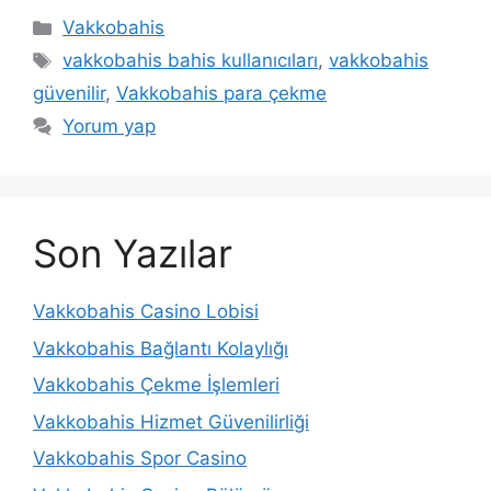
Kategoriler
Vakkobahis
Etiketler
vakkobahis bahis kullanıcıları
,
vakkobahis
güvenilir
,
Vakkobahis para çekme
Yorum yap
Son Yazılar
Vakkobahis Casino Lobisi
Vakkobahis Bağlantı Kolaylığı
Vakkobahis Çekme İşlemleri
Vakkobahis Hizmet Güvenilirliği
Vakkobahis Spor Casino