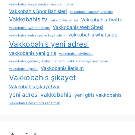
vakkobahis sosyal medya hesapları bahsi
Vakkobahis Spor Bahisleri
vakkobahis sunduğu ödüller
Vakkobahis tv
Vakkobahis Twitter
vakkobahis tv izle
Vakkobahis Web Sitesi
vakkobahis twitter dönemi
vakkobahis whatsapp
vakkobahis web sitesine kayıt i̇şlemi
Vakkobahis yeni adresi
vakkobahis yeni giris
vakkobahis çevrimdışı
vakkobahis çevrimiçi bahis platform
vakkobahis üye avantajları
Vakkobahis İletişim
vakkobahis üyeleri
Vakkobahis şikayet
Vakkobahis şikayetvar
yeni adresi vakkobahis
yeni giris vakkobahis
vakkobahis hesabınızı kapatmak