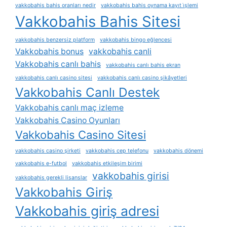
vakkobahis bahis oranları nedir
vakkobahis bahis oynama kayıt i̇şlemi
Vakkobahis Bahis Sitesi
vakkobahis benzersiz platform
vakkobahis bingo eğlencesi
Vakkobahis bonus
vakkobahis canli
Vakkobahis canlı bahis
vakkobahis canlı bahis ekran
vakkobahis canlı casino sitesi
vakkobahis canlı casino şikâyetleri
Vakkobahis Canlı Destek
Vakkobahis canlı maç izleme
Vakkobahis Casino Oyunları
Vakkobahis Casino Sitesi
vakkobahis casino şirketi
vakkobahis cep telefonu
vakkobahis dönemi
vakkobahis e-futbol
vakkobahis etkileşim birimi
vakkobahis girisi
vakkobahis gerekli lisanslar
Vakkobahis Giriş
Vakkobahis giriş adresi