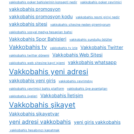
vakkobahis poker bahislerinin konsepti nedir
vakkobahis poker çevrimiçi
vakkobahis promosyon
vakkobahis promosyon kodu
vakkobahis resmi girişi nedir
vakkobahis sitesi
vakkobahis sitesine neden giremiyorum
vakkobahis sosyal medya hesapları bahsi
Vakkobahis Spor Bahisleri
vakkobahis sunduğu ödüller
Vakkobahis tv
Vakkobahis Twitter
vakkobahis tv izle
Vakkobahis Web Sitesi
vakkobahis twitter dönemi
vakkobahis whatsapp
vakkobahis web sitesine kayıt i̇şlemi
Vakkobahis yeni adresi
vakkobahis yeni giris
vakkobahis çevrimdışı
vakkobahis çevrimiçi bahis platform
vakkobahis üye avantajları
Vakkobahis İletişim
vakkobahis üyeleri
Vakkobahis şikayet
Vakkobahis şikayetvar
yeni adresi vakkobahis
yeni giris vakkobahis
vakkobahis hesabınızı kapatmak