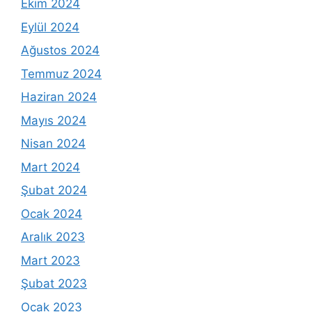
Ekim 2024
Eylül 2024
Ağustos 2024
Temmuz 2024
Haziran 2024
Mayıs 2024
Nisan 2024
Mart 2024
Şubat 2024
Ocak 2024
Aralık 2023
Mart 2023
Şubat 2023
Ocak 2023