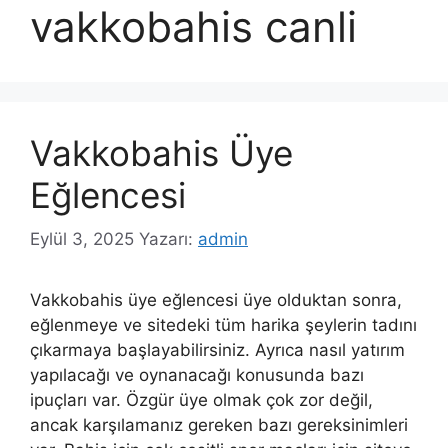
vakkobahis canli
Vakkobahis Üye
Eğlencesi
Eylül 3, 2025
Yazarı:
admin
Vakkobahis üye eğlencesi üye olduktan sonra,
eğlenmeye ve sitedeki tüm harika şeylerin tadını
çıkarmaya başlayabilirsiniz. Ayrıca nasıl yatırım
yapılacağı ve oynanacağı konusunda bazı
ipuçları var. Özgür üye olmak çok zor değil,
ancak karşılamanız gereken bazı gereksinimleri