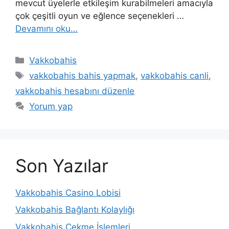
mevcut üyelerle etkileşim kurabilmeleri amacıyla
çok çeşitli oyun ve eğlence seçenekleri …
Devamını oku…
Kategoriler
Vakkobahis
Etiketler
vakkobahis bahis yapmak
,
vakkobahis canli
,
vakkobahis hesabını düzenle
Yorum yap
Son Yazılar
Vakkobahis Casino Lobisi
Vakkobahis Bağlantı Kolaylığı
Vakkobahis Çekme İşlemleri