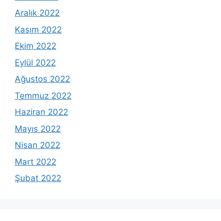
Aralık 2022
Kasım 2022
Ekim 2022
Eylül 2022
Ağustos 2022
Temmuz 2022
Haziran 2022
Mayıs 2022
Nisan 2022
Mart 2022
Şubat 2022