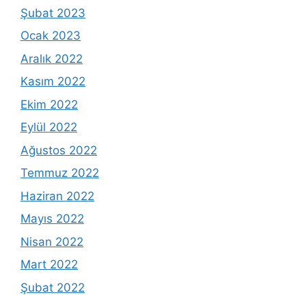
Şubat 2023
Ocak 2023
Aralık 2022
Kasım 2022
Ekim 2022
Eylül 2022
Ağustos 2022
Temmuz 2022
Haziran 2022
Mayıs 2022
Nisan 2022
Mart 2022
Şubat 2022