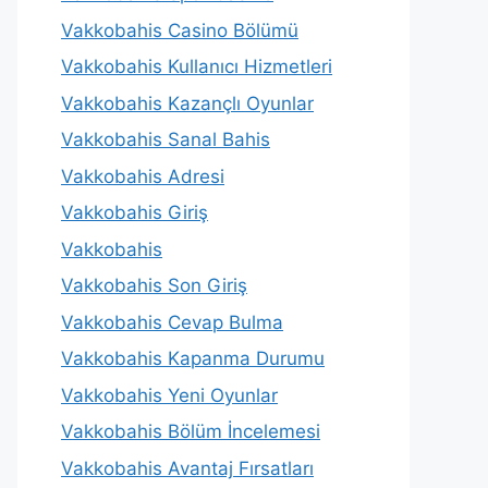
Vakkobahis Casino Bölümü
Vakkobahis Kullanıcı Hizmetleri
Vakkobahis Kazançlı Oyunlar
Vakkobahis Sanal Bahis
Vakkobahis Adresi
Vakkobahis Giriş
Vakkobahis
Vakkobahis Son Giriş
Vakkobahis Cevap Bulma
Vakkobahis Kapanma Durumu
Vakkobahis Yeni Oyunlar
Vakkobahis Bölüm İncelemesi
Vakkobahis Avantaj Fırsatları