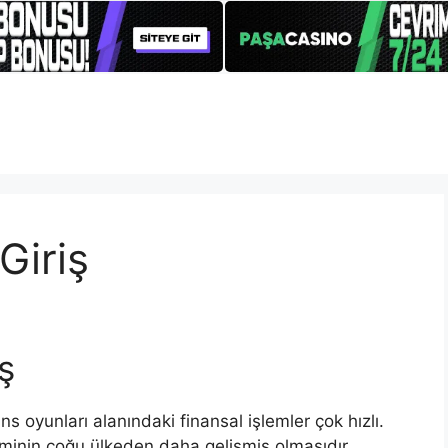
Giriş
ş
s oyunları alanındaki finansal işlemler çok hızlı.
eminin çoğu ülkeden daha gelişmiş olmasıdır.