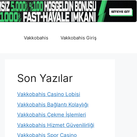
Vakkobahis
Vakkobahis Giriş
Son Yazılar
Vakkobahis Casino Lobisi
Vakkobahis Bağlantı Kolaylığı
Vakkobahis Çekme İşlemleri
Vakkobahis Hizmet Güvenilirliği
Vakkobahis Spor Casino