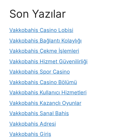
Son Yazılar
Vakkobahis Casino Lobisi
Vakkobahis Bağlantı Kolaylığı
Vakkobahis Çekme İşlemleri
Vakkobahis Hizmet Güvenilirliği
Vakkobahis Spor Casino
Vakkobahis Casino Bölümü
Vakkobahis Kullanıcı Hizmetleri
Vakkobahis Kazançlı Oyunlar
Vakkobahis Sanal Bahis
Vakkobahis Adresi
Vakkobahis Giriş