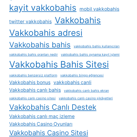
kayit vakkobahis
mobil vakkobahis
Vakkobahis
twitter vakkobahis
Vakkobahis adresi
Vakkobahis bahis
vakkobahis bahis kullanıcıları
vakkobahis bahis oranları nedir
vakkobahis bahis oynama kayıt i̇şlemi
Vakkobahis Bahis Sitesi
vakkobahis benzersiz platform
vakkobahis bingo eğlencesi
Vakkobahis bonus
vakkobahis canli
Vakkobahis canlı bahis
vakkobahis canlı bahis ekran
vakkobahis canlı casino sitesi
vakkobahis canlı casino şikâyetleri
Vakkobahis Canlı Destek
Vakkobahis canlı maç izleme
Vakkobahis Casino Oyunları
Vakkobahis Casino Sitesi