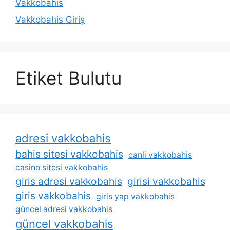
Vakkobahis
Vakkobahis Giriş
Etiket Bulutu
adresi vakkobahis
bahis sitesi vakkobahis
canli vakkobahis
casino sitesi vakkobahis
giris adresi vakkobahis
girisi vakkobahis
giris vakkobahis
giris yap vakkobahis
güncel adresi vakkobahis
güncel vakkobahis