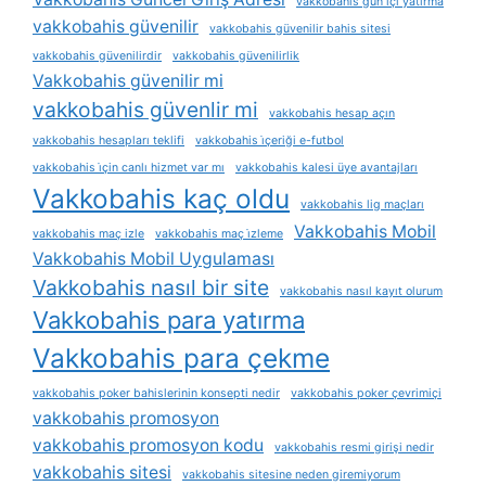
vakkobahis gün i̇çi yatırma
vakkobahis güvenilir
vakkobahis güvenilir bahis sitesi
vakkobahis güvenilirdir
vakkobahis güvenilirlik
Vakkobahis güvenilir mi
vakkobahis güvenlir mi
vakkobahis hesap açın
vakkobahis hesapları teklifi
vakkobahis i̇çeriği e-futbol
vakkobahis i̇çin canlı hizmet var mı
vakkobahis kalesi üye avantajları
Vakkobahis kaç oldu
vakkobahis lig maçları
Vakkobahis Mobil
vakkobahis maç izle
vakkobahis maç i̇zleme
Vakkobahis Mobil Uygulaması
Vakkobahis nasıl bir site
vakkobahis nasıl kayıt olurum
Vakkobahis para yatırma
Vakkobahis para çekme
vakkobahis poker bahislerinin konsepti nedir
vakkobahis poker çevrimiçi
vakkobahis promosyon
vakkobahis promosyon kodu
vakkobahis resmi girişi nedir
vakkobahis sitesi
vakkobahis sitesine neden giremiyorum