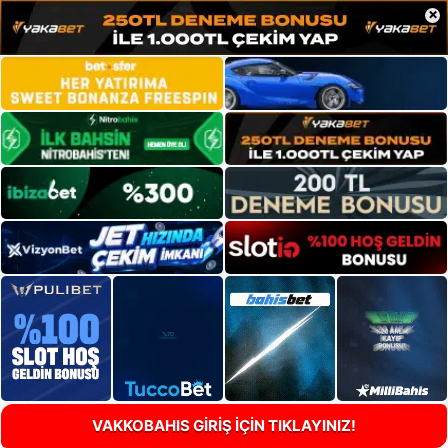
×
VAKKOBAHIS GİRİŞ İÇİN TIKLAYINIZ!