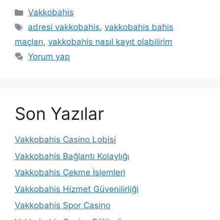
Kategoriler
Vakkobahis
Etiketler
adresi vakkobahis
,
vakkobahis bahis
maçları
,
vakkobahis nasıl kayıt olabilirim
Yorum yap
Son Yazılar
Vakkobahis Casino Lobisi
Vakkobahis Bağlantı Kolaylığı
Vakkobahis Çekme İşlemleri
Vakkobahis Hizmet Güvenilirliği
Vakkobahis Spor Casino