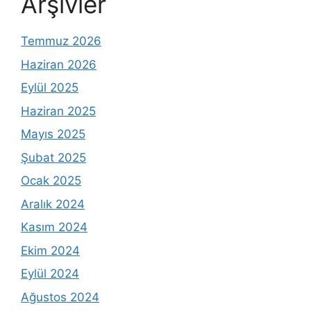
Arşivler
Temmuz 2026
Haziran 2026
Eylül 2025
Haziran 2025
Mayıs 2025
Şubat 2025
Ocak 2025
Aralık 2024
Kasım 2024
Ekim 2024
Eylül 2024
Ağustos 2024