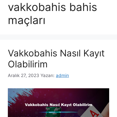
vakkobahis bahis
maçları
Vakkobahis Nasıl Kayıt
Olabilirim
Aralık 27, 2023
Yazarı:
admin