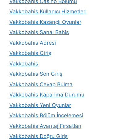
Vakkobahis Casino Bölümü
Vakkobahis Kullanıcı Hizmetleri
Vakkobahis Kazançlı Oyunlar
Vakkobahis Sanal Bahis
Vakkobahis Adresi
Vakkobahis Giriş
Vakkobahis
Vakkobahis Son Giriş
Vakkobahis Cevap Bulma
Vakkobahis Kapanma Durumu
Vakkobahis Yeni Oyunlar
Vakkobahis Bölüm İncelemesi
Vakkobahis Avantaj Fırsatları
Vakkobahis Doğru Giriş