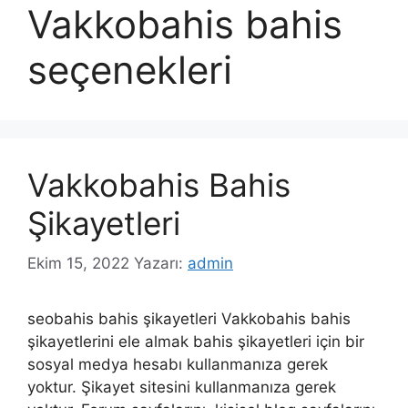
Vakkobahis bahis
seçenekleri
Vakkobahis Bahis
Şikayetleri
Ekim 15, 2022
Yazarı:
admin
seobahis bahis şikayetleri Vakkobahis bahis
şikayetlerini ele almak bahis şikayetleri için bir
sosyal medya hesabı kullanmanıza gerek
yoktur. Şikayet sitesini kullanmanıza gerek