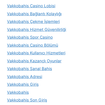
Vakkobahis Casino Lobisi
Vakkobahis Bağlantı Kolaylığı
Vakkobahis Çekme İşlemleri
Vakkobahis Hizmet Güvenilirliği
Vakkobahis Spor Casino
Vakkobahis Casino Bölümü
Vakkobahis Kullanıcı Hizmetleri
Vakkobahis Kazançlı Oyunlar
Vakkobahis Sanal Bahis
Vakkobahis Adresi
Vakkobahis Giriş
Vakkobahis
Vakkobahis Son Giriş