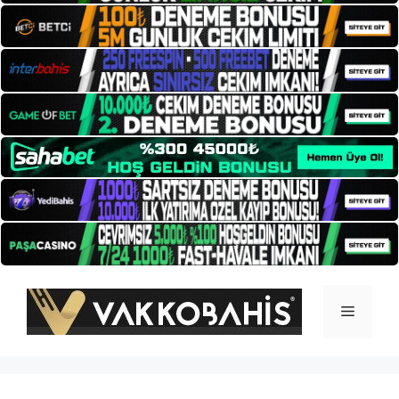
İçeriğe
atla
Menü