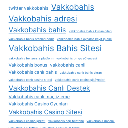
Vakkobahis
twitter vakkobahis
Vakkobahis adresi
Vakkobahis bahis
vakkobahis bahis kullanıcıları
vakkobahis bahis oranları nedir
vakkobahis bahis oynama kayıt i̇şlemi
Vakkobahis Bahis Sitesi
vakkobahis benzersiz platform
vakkobahis bingo eğlencesi
Vakkobahis bonus
vakkobahis canli
Vakkobahis canlı bahis
vakkobahis canlı bahis ekran
vakkobahis canlı casino sitesi
vakkobahis canlı casino şikâyetleri
Vakkobahis Canlı Destek
Vakkobahis canlı maç izleme
Vakkobahis Casino Oyunları
Vakkobahis Casino Sitesi
vakkobahis casino şirketi
vakkobahis cep telefonu
vakkobahis dönemi