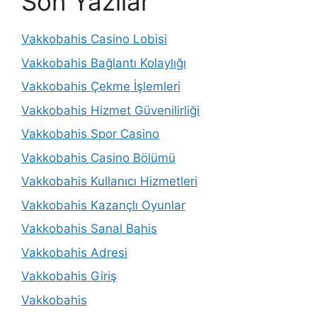
Son Yazılar
Vakkobahis Casino Lobisi
Vakkobahis Bağlantı Kolaylığı
Vakkobahis Çekme İşlemleri
Vakkobahis Hizmet Güvenilirliği
Vakkobahis Spor Casino
Vakkobahis Casino Bölümü
Vakkobahis Kullanıcı Hizmetleri
Vakkobahis Kazançlı Oyunlar
Vakkobahis Sanal Bahis
Vakkobahis Adresi
Vakkobahis Giriş
Vakkobahis