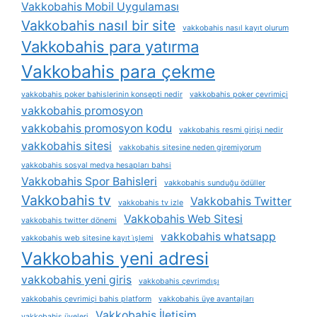
Vakkobahis Mobil Uygulaması
Vakkobahis nasıl bir site
vakkobahis nasıl kayıt olurum
Vakkobahis para yatırma
Vakkobahis para çekme
vakkobahis poker bahislerinin konsepti nedir
vakkobahis poker çevrimiçi
vakkobahis promosyon
vakkobahis promosyon kodu
vakkobahis resmi girişi nedir
vakkobahis sitesi
vakkobahis sitesine neden giremiyorum
vakkobahis sosyal medya hesapları bahsi
Vakkobahis Spor Bahisleri
vakkobahis sunduğu ödüller
Vakkobahis tv
Vakkobahis Twitter
vakkobahis tv izle
Vakkobahis Web Sitesi
vakkobahis twitter dönemi
vakkobahis whatsapp
vakkobahis web sitesine kayıt i̇şlemi
Vakkobahis yeni adresi
vakkobahis yeni giris
vakkobahis çevrimdışı
vakkobahis çevrimiçi bahis platform
vakkobahis üye avantajları
Vakkobahis İletişim
vakkobahis üyeleri