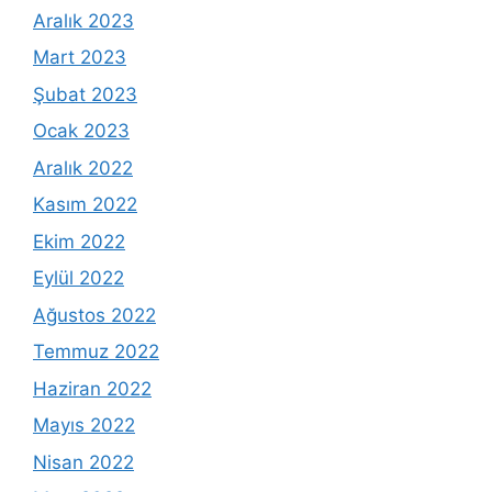
Aralık 2023
Mart 2023
Şubat 2023
Ocak 2023
Aralık 2022
Kasım 2022
Ekim 2022
Eylül 2022
Ağustos 2022
Temmuz 2022
Haziran 2022
Mayıs 2022
Nisan 2022