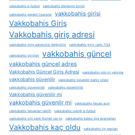
vakkobahis e-futbol
vakkobahis etkileşim birimi
vakkobahis girisi
vakkobahis gerekli lisanslar
Vakkobahis Giriş
Vakkobahis giriş adresi
vakkobahis giriş adresinizi değiştirin
vakkobahis giriş canlı 7/24
vakkobahis güncel
vakkobahis girişleri
vakkobahis güncel adres
Vakkobahis Güncel Giriş Adresi
vakkobahis gün i̇çi yatırma
vakkobahis güvenilir
vakkobahis güvenilir bahis sitesi
vakkobahis güvenilirdir
vakkobahis güvenilirlik
Vakkobahis güvenilir mi
vakkobahis güvenlir mi
vakkobahis hesap açın
vakkobahis hesapları teklifi
vakkobahis i̇çeriği e-futbol
vakkobahis i̇çin canlı hizmet var mı
vakkobahis kalesi üye avantajları
Vakkobahis kaç oldu
vakkobahis lig maçları