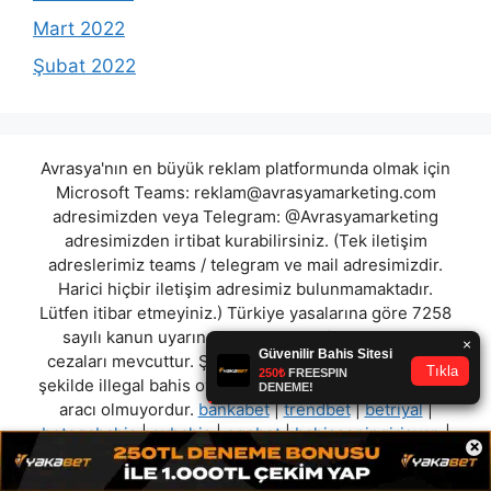
Mart 2022
Şubat 2022
Avrasya'nın en büyük reklam platformunda olmak için
Microsoft Teams:
reklam@avrasyamarketing.com
adresimizden veya Telegram: @Avrasyamarketing
adresimizden irtibat kurabilirsiniz. (Tek iletişim
adreslerimiz teams / telegram ve mail adresimizdir.
Harici hiçbir iletişim adresimiz bulunmamaktadır.
Lütfen itibar etmeyiniz.) Türkiye yasalarına göre 7258
sayılı kanun uyarınca yasa dışı bahis oynamanın
cezaları mevcuttur. Şu an bulunduğunuz site hiç bir
şekilde illegal bahis oyunları oynatmıyor ve oynamaya
aracı olmuyordur.
bankabet
|
trendbet
|
betriyal
|
botegabahis
|
evbahis
|
egebet
|
bahisseningirisyap
|
×
hellbet