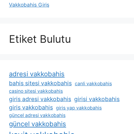
Vakkobahis Giriş
Etiket Bulutu
adresi vakkobahis
bahis sitesi vakkobahis
canli vakkobahis
casino sitesi vakkobahis
giris adresi vakkobahis
girisi vakkobahis
giris vakkobahis
giris yap vakkobahis
güncel adresi vakkobahis
güncel vakkobahis