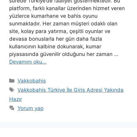
sürede Türkiye’de faaliyet göstermektedir. Bu
platform, farklı kanallar üzerinden hizmet veren
yüzlerce kumarhane ve bahis oyunu
sunmaktadır. Her zaman müşteri odaklı olan
site, kolay para yatırma, çeşitli oyunlar ve
devasa bonuslarla her gün daha fazla
kullanıcının kalbine dokunarak, kumar
piyasasında güvenilir olduğunu her zaman …
Devamını oku…
Kategoriler
Vakkobahis
Etiketler
Vakkobahis Türkiye İle Giriş Adresi Yakında
Hazır
Yorum yap