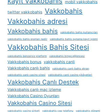
kayit vakkobahis
mobil vakkobahis
Vakkobahis
twitter vakkobahis
Vakkobahis adresi
Vakkobahis bahis
vakkobahis bahis kullanıcıları
vakkobahis bahis oranları nedir
vakkobahis bahis oynama kayıt i̇şlemi
Vakkobahis Bahis Sitesi
vakkobahis benzersiz platform
vakkobahis bingo eğlencesi
Vakkobahis bonus
vakkobahis canli
Vakkobahis canlı bahis
vakkobahis canlı bahis ekran
vakkobahis canlı casino sitesi
vakkobahis canlı casino şikâyetleri
Vakkobahis Canlı Destek
Vakkobahis canlı maç izleme
Vakkobahis Casino Oyunları
Vakkobahis Casino Sitesi
vakkobahis casino şirketi
vakkobahis cep telefonu
vakkobahis dönemi