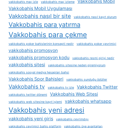
Vakkobahis Mobil
vakkobahis maç izle
vakkobahis maç i̇zleme
Vakkobahis Mobil Uygulaması
Vakkobahis nasıl bir site
vakkobahis nasıl kayıt olurum
Vakkobahis para yatırma
Vakkobahis para çekme
vakkobahis poker bahislerinin konsepti nedir
vakkobahis poker çevrimiçi
vakkobahis promosyon
vakkobahis promosyon kodu
vakkobahis resmi girişi nedir
vakkobahis sitesi
vakkobahis sitesine neden giremiyorum
vakkobahis sosyal medya hesapları bahsi
Vakkobahis Spor Bahisleri
vakkobahis sunduğu ödüller
Vakkobahis tv
Vakkobahis Twitter
vakkobahis tv izle
Vakkobahis Web Sitesi
vakkobahis twitter dönemi
vakkobahis whatsapp
vakkobahis web sitesine kayıt i̇şlemi
Vakkobahis yeni adresi
vakkobahis yeni giris
vakkobahis çevrimdışı
vakkobahis çevrimiçi bahis platform
vakkobahis üye avantajları