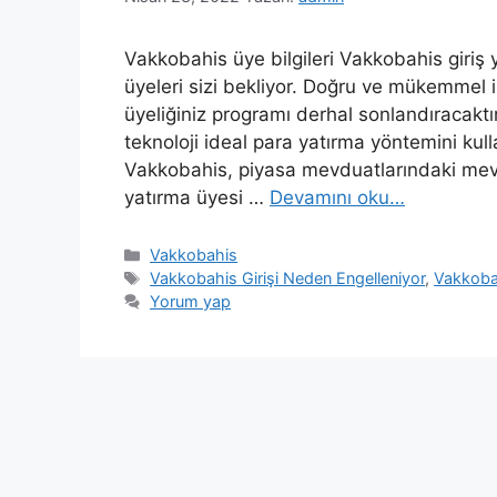
Vakkobahis üye bilgileri Vakkobahis giriş 
üyeleri sizi bekliyor. Doğru ve mükemmel i
üyeliğiniz programı derhal sonlandıracaktı
teknoloji ideal para yatırma yöntemini kul
Vakkobahis, piyasa mevduatlarındaki mevc
yatırma üyesi …
Devamını oku…
Kategoriler
Vakkobahis
Etiketler
Vakkobahis Girişi Neden Engelleniyor
,
Vakkobah
Yorum yap