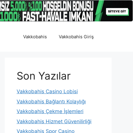
Vakkobahis
Vakkobahis Giriş
Son Yazılar
Vakkobahis Casino Lobisi
Vakkobahis Bağlantı Kolaylığı
Vakkobahis Çekme İşlemleri
Vakkobahis Hizmet Güvenilirliği
Vakkobahis Spor Casino