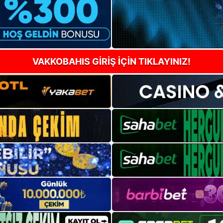
VAKKOBAHIS GİRİŞ İÇİN TIKLAYINIZ!