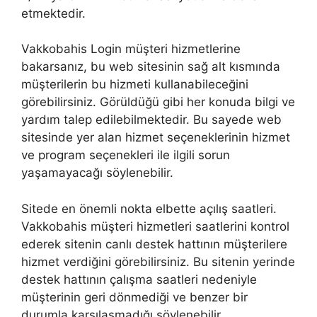
etmektedir.
Vakkobahis Login müşteri hizmetlerine
bakarsanız, bu web sitesinin sağ alt kısmında
müşterilerin bu hizmeti kullanabileceğini
görebilirsiniz. Görüldüğü gibi her konuda bilgi ve
yardım talep edilebilmektedir. Bu sayede web
sitesinde yer alan hizmet seçeneklerinin hizmet
ve program seçenekleri ile ilgili sorun
yaşamayacağı söylenebilir.
Sitede en önemli nokta elbette açılış saatleri.
Vakkobahis müşteri hizmetleri saatlerini kontrol
ederek sitenin canlı destek hattının müşterilere
hizmet verdiğini görebilirsiniz. Bu sitenin yerinde
destek hattının çalışma saatleri nedeniyle
müşterinin geri dönmediği ve benzer bir
durumla karşılaşmadığı söylenebilir.