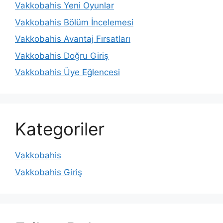
Vakkobahis Yeni Oyunlar
Vakkobahis Bölüm İncelemesi
Vakkobahis Avantaj Fırsatları
Vakkobahis Doğru Giriş
Vakkobahis Üye Eğlencesi
Kategoriler
Vakkobahis
Vakkobahis Giriş