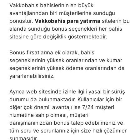
Vakkobahis bahislerinin en büyük
avantajlarından biri müşterilerine sunduğu
bonustur.
Vakkobahis para yatırma
sitelerin bu
alanda sunduğu bonus seçenekleri her bahis
sitesine göre değişiklik göstermektedir.
Bonus fırsatlarına ek olarak, bahis
seçeneklerinin yüksek oranlarından ve kumar
seçeneklerinin yüksek ödeme oranlarından da
yararlanabilirsiniz.
Ayrıca web sitesinde izinle ilgili yasal bir sürüş
durumu da bulunmaktadır. Kullanıcılar için bir
diğer çok önemli avantajı ise 7/24 müşteri
hizmetine sahip olması, müşteri
danışmanınızdan bonus talep edebilmeniz ve
tüm soru ve sorunlarınız için size hızlı çözümler
sunmasıdır.