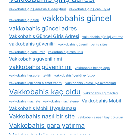
vakkobahis giriş adresinizi değiştirin
vakkobahis giriş canlı 7/24
vakkobahis güncel
vakkobahis girişleri
vakkobahis güncel adres
Vakkobahis Güncel Giriş Adresi
vakkobahis gün i̇çi yatırma
vakkobahis güvenilir
vakkobahis güvenilir bahis sitesi
vakkobahis güvenilirdir
vakkobahis güvenilirlik
Vakkobahis güvenilir mi
vakkobahis güvenlir mi
vakkobahis hesap açın
vakkobahis hesapları teklifi
vakkobahis i̇çeriği e-futbol
vakkobahis i̇çin canlı hizmet var mı
vakkobahis kalesi üye avantajları
Vakkobahis kaç oldu
vakkobahis lig maçları
Vakkobahis Mobil
vakkobahis maç izle
vakkobahis maç i̇zleme
Vakkobahis Mobil Uygulaması
Vakkobahis nasıl bir site
vakkobahis nasıl kayıt olurum
Vakkobahis para yatırma