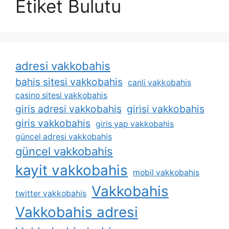
Etiket Bulutu
adresi vakkobahis
bahis sitesi vakkobahis
canli vakkobahis
casino sitesi vakkobahis
giris adresi vakkobahis
girisi vakkobahis
giris vakkobahis
giris yap vakkobahis
güncel adresi vakkobahis
güncel vakkobahis
kayit vakkobahis
mobil vakkobahis
Vakkobahis
twitter vakkobahis
Vakkobahis adresi