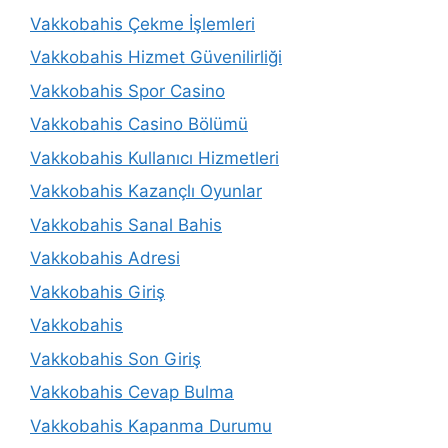
Vakkobahis Çekme İşlemleri
Vakkobahis Hizmet Güvenilirliği
Vakkobahis Spor Casino
Vakkobahis Casino Bölümü
Vakkobahis Kullanıcı Hizmetleri
Vakkobahis Kazançlı Oyunlar
Vakkobahis Sanal Bahis
Vakkobahis Adresi
Vakkobahis Giriş
Vakkobahis
Vakkobahis Son Giriş
Vakkobahis Cevap Bulma
Vakkobahis Kapanma Durumu