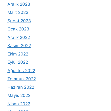
Aralık 2023
Mart 2023
Şubat 2023
Ocak 2023
Aralık 2022
Kasım 2022
Ekim 2022
Eylül 2022
Ağustos 2022
Temmuz 2022
Haziran 2022
Mayıs 2022
Nisan 2022