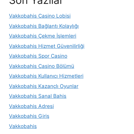
Son Yazılar
Vakkobahis Casino Lobisi
Vakkobahis Bağlantı Kolaylığı
Vakkobahis Çekme İşlemleri
Vakkobahis Hizmet Güvenilirliği
Vakkobahis Spor Casino
Vakkobahis Casino Bölümü
Vakkobahis Kullanıcı Hizmetleri
Vakkobahis Kazançlı Oyunlar
Vakkobahis Sanal Bahis
Vakkobahis Adresi
Vakkobahis Giriş
Vakkobahis