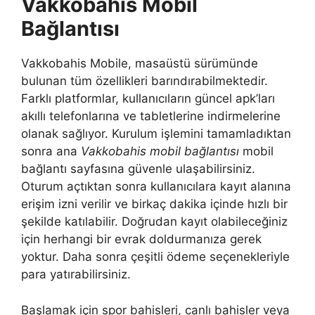
Vakkobahis Mobil
Bağlantısı
Vakkobahis Mobile, masaüstü sürümünde
bulunan tüm özellikleri barındırabilmektedir.
Farklı platformlar, kullanıcıların güncel apk’ları
akıllı telefonlarına ve tabletlerine indirmelerine
olanak sağlıyor. Kurulum işlemini tamamladıktan
sonra ana
Vakkobahis mobil bağlantısı
mobil
bağlantı sayfasına güvenle ulaşabilirsiniz.
Oturum açtıktan sonra kullanıcılara kayıt alanına
erişim izni verilir ve birkaç dakika içinde hızlı bir
şekilde katılabilir. Doğrudan kayıt olabileceğiniz
için herhangi bir evrak doldurmanıza gerek
yoktur. Daha sonra çeşitli ödeme seçenekleriyle
para yatırabilirsiniz.
Başlamak için spor bahisleri, canlı bahisler veya