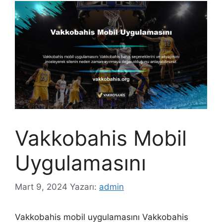
Vakkobahis Mobil
Uygulamasını
Mart 9, 2024
Yazarı:
admin
Vakkobahis mobil uygulamasını Vakkobahis