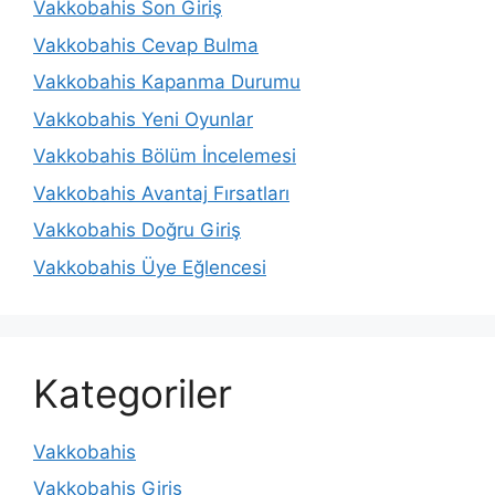
Vakkobahis Son Giriş
Vakkobahis Cevap Bulma
Vakkobahis Kapanma Durumu
Vakkobahis Yeni Oyunlar
Vakkobahis Bölüm İncelemesi
Vakkobahis Avantaj Fırsatları
Vakkobahis Doğru Giriş
Vakkobahis Üye Eğlencesi
Kategoriler
Vakkobahis
Vakkobahis Giriş