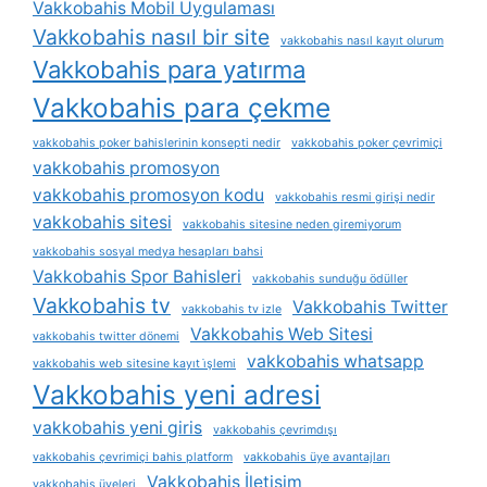
Vakkobahis Mobil Uygulaması
Vakkobahis nasıl bir site
vakkobahis nasıl kayıt olurum
Vakkobahis para yatırma
Vakkobahis para çekme
vakkobahis poker bahislerinin konsepti nedir
vakkobahis poker çevrimiçi
vakkobahis promosyon
vakkobahis promosyon kodu
vakkobahis resmi girişi nedir
vakkobahis sitesi
vakkobahis sitesine neden giremiyorum
vakkobahis sosyal medya hesapları bahsi
Vakkobahis Spor Bahisleri
vakkobahis sunduğu ödüller
Vakkobahis tv
Vakkobahis Twitter
vakkobahis tv izle
Vakkobahis Web Sitesi
vakkobahis twitter dönemi
vakkobahis whatsapp
vakkobahis web sitesine kayıt i̇şlemi
Vakkobahis yeni adresi
vakkobahis yeni giris
vakkobahis çevrimdışı
vakkobahis çevrimiçi bahis platform
vakkobahis üye avantajları
Vakkobahis İletişim
vakkobahis üyeleri