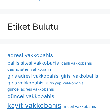
Etiket Bulutu
adresi vakkobahis
bahis sitesi vakkobahis
canli vakkobahis
casino sitesi vakkobahis
giris adresi vakkobahis
girisi vakkobahis
giris vakkobahis
giris yap vakkobahis
güncel adresi vakkobahis
güncel vakkobahis
kayit vakkobahis
mobil vakkobahis