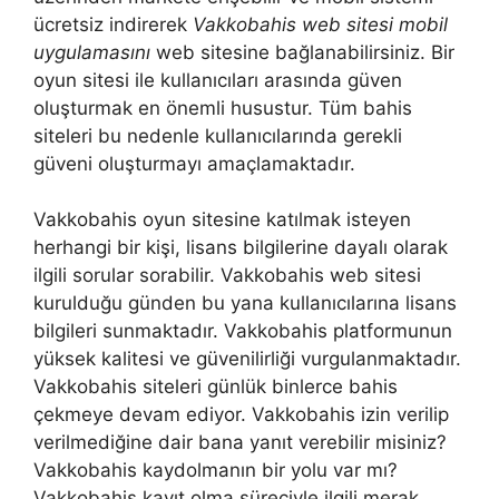
ücretsiz indirerek
Vakkobahis web sitesi mobil
uygulamasını
web sitesine bağlanabilirsiniz. Bir
oyun sitesi ile kullanıcıları arasında güven
oluşturmak en önemli husustur. Tüm bahis
siteleri bu nedenle kullanıcılarında gerekli
güveni oluşturmayı amaçlamaktadır.
Vakkobahis oyun sitesine katılmak isteyen
herhangi bir kişi, lisans bilgilerine dayalı olarak
ilgili sorular sorabilir. Vakkobahis web sitesi
kurulduğu günden bu yana kullanıcılarına lisans
bilgileri sunmaktadır. Vakkobahis platformunun
yüksek kalitesi ve güvenilirliği vurgulanmaktadır.
Vakkobahis siteleri günlük binlerce bahis
çekmeye devam ediyor. Vakkobahis izin verilip
verilmediğine dair bana yanıt verebilir misiniz?
Vakkobahis kaydolmanın bir yolu var mı?
Vakkobahis kayıt olma süreciyle ilgili merak