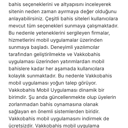
bahis seçeneklerini ve altyapısını inceleyerek
sitenin neden zaman ayırmaya değer olduğunu
anlayabilirsiniz. Çeşitli bahis siteleri kullanıcılara
mevcut tüm seçenekleri sunmaya çalışmaktadır.
Bu nedenle yeteneklerini sergileyen firmalar,
hizmetlerini mobil uygulamalar üzerinden
sunmaya başladı. Deneyimli yazılımcılar
tarafından geliştirilmekte ve Vakkobahis
uygulaması üzerinden yatırımlardan mobil
bahislere kadar her aşamada kullanıcılara
kolaylık sunmaktadır. Bu nedenle Vakkobahis
mobil uygulaması yoğun talep görüyor.
Vakkobahis Mobil Uygulaması dinamik bir
birimdir. Şu anda güncellenmekte olup üyelerin
zorlanmadan bahis oynamasına olanak
sağlayan en önemli sistemlerden biridir.
Vakkobahis mobil uygulamasını indirmek de
ücretsizdir. Vakkobahis mobil uygulama