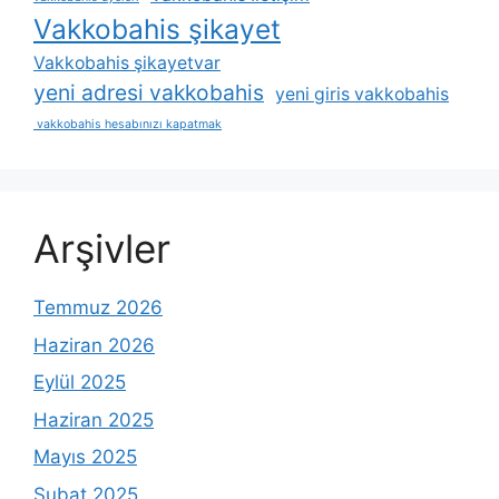
Vakkobahis şikayet
Vakkobahis şikayetvar
yeni adresi vakkobahis
yeni giris vakkobahis
vakkobahis hesabınızı kapatmak
Arşivler
Temmuz 2026
Haziran 2026
Eylül 2025
Haziran 2025
Mayıs 2025
Şubat 2025