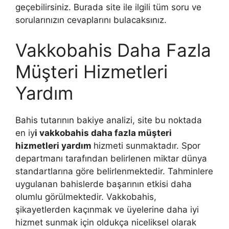
geçebilirsiniz. Burada site ile ilgili tüm soru ve
sorularınızın cevaplarını bulacaksınız.
Vakkobahis Daha Fazla
Müşteri Hizmetleri
Yardım
Bahis tutarının bakiye analizi, site bu noktada
en iy
i vakkobahis daha fazla müşteri
hizmetleri yardım
hizmeti sunmaktadır. Spor
departmanı tarafından belirlenen miktar dünya
standartlarına göre belirlenmektedir. Tahminlere
uygulanan bahislerde başarının etkisi daha
olumlu görülmektedir. Vakkobahis,
şikayetlerden kaçınmak ve üyelerine daha iyi
hizmet sunmak için oldukça niceliksel olarak