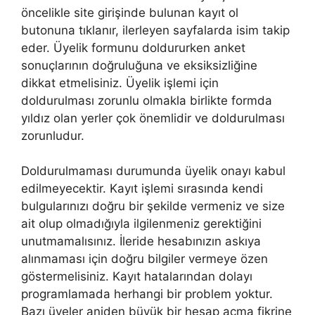
öncelikle site girişinde bulunan kayıt ol
butonuna tıklanır, ilerleyen sayfalarda isim takip
eder. Üyelik formunu doldururken anket
sonuçlarının doğruluğuna ve eksiksizliğine
dikkat etmelisiniz. Üyelik işlemi için
doldurulması zorunlu olmakla birlikte formda
yıldız olan yerler çok önemlidir ve doldurulması
zorunludur.
Doldurulmaması durumunda üyelik onayı kabul
edilmeyecektir. Kayıt işlemi sırasında kendi
bulgularınızı doğru bir şekilde vermeniz ve size
ait olup olmadığıyla ilgilenmeniz gerektiğini
unutmamalısınız. İleride hesabınızın askıya
alınmaması için doğru bilgiler vermeye özen
göstermelisiniz. Kayıt hatalarından dolayı
programlamada herhangi bir problem yoktur.
Bazı üyeler aniden büyük bir hesap açma fikrine