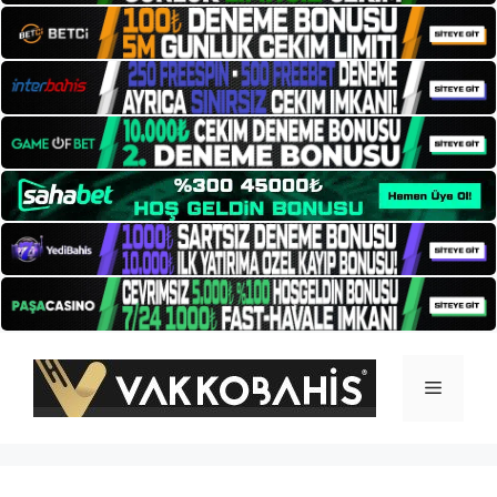
İçeriğe
atla
Menü