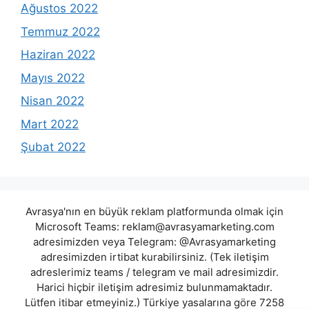
Ağustos 2022
Temmuz 2022
Haziran 2022
Mayıs 2022
Nisan 2022
Mart 2022
Şubat 2022
Avrasya'nın en büyük reklam platformunda olmak için
Microsoft Teams:
reklam@avrasyamarketing.com
adresimizden veya Telegram: @Avrasyamarketing
adresimizden irtibat kurabilirsiniz. (Tek iletişim
adreslerimiz teams / telegram ve mail adresimizdir.
Harici hiçbir iletişim adresimiz bulunmamaktadır.
Lütfen itibar etmeyiniz.) Türkiye yasalarına göre 7258