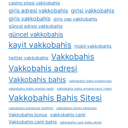
casino sitesi vakkobahis
giris adresi vakkobahis
girisi vakkobahis
giris vakkobahis
giris yap vakkobahis
güncel adresi vakkobahis
güncel vakkobahis
kayit vakkobahis
mobil vakkobahis
Vakkobahis
twitter vakkobahis
Vakkobahis adresi
Vakkobahis bahis
vakkobahis bahis kullanıcıları
vakkobahis bahis oranları nedir
vakkobahis bahis oynama kayıt i̇şlemi
Vakkobahis Bahis Sitesi
vakkobahis benzersiz platform
vakkobahis bingo eğlencesi
Vakkobahis bonus
vakkobahis canli
Vakkobahis canlı bahis
vakkobahis canlı bahis ekran