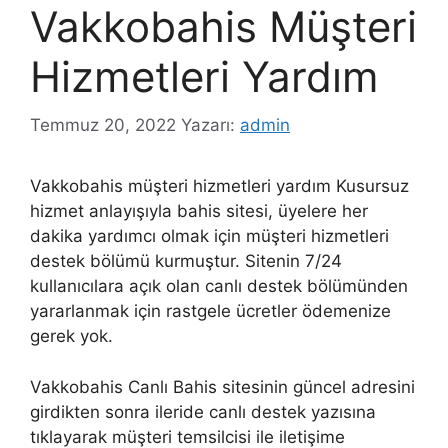
Vakkobahis Müşteri
Hizmetleri Yardım
Temmuz 20, 2022
Yazarı:
admin
Vakkobahis müşteri hizmetleri yardım Kusursuz
hizmet anlayışıyla bahis sitesi, üyelere her
dakika yardımcı olmak için müşteri hizmetleri
destek bölümü kurmuştur. Sitenin 7/24
kullanıcılara açık olan canlı destek bölümünden
yararlanmak için rastgele ücretler ödemenize
gerek yok.
Vakkobahis Canlı Bahis sitesinin güncel adresini
girdikten sonra ileride canlı destek yazısına
tıklayarak müşteri temsilcisi ile iletişime