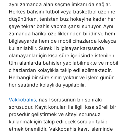
aynı zamanda alan seçme imkanı da sağlar.
Herkes bahsini futbol veya basketbol üzerine
düşünürken, tenisten buz hokeyine kadar her
şeye tekrar bahis yapma şansı sunuyor. Aynı
zamanda harika özelliklerinden biridir ve hem
bilgisayarda hem de mobil cihazlarda kolayca
kullanılabilir. Sürekli bilgisayar karşısında
olamayanlar için kısa süre içerisinde istenilen
tüm alanlarda bahisler yapılabilmekte ve mobil
cihazlardan kolaylıkla takip edilebilmektedir.
Herhangi bir süre sınırı yoktur ve işlem günün
her saatinde kolaylıkla yapılabilir.
Vakkobahis,
nasıl sorusunun bir sonraki
sorusudur. Kayıt konuları ile ilgili kısa süreli bir
prosedür geliştirmek ve siteyi sorunsuz
kullanmak için takip edilecek soruları takip
etmek önemlidir. Vakkobahis kayıt işleminde