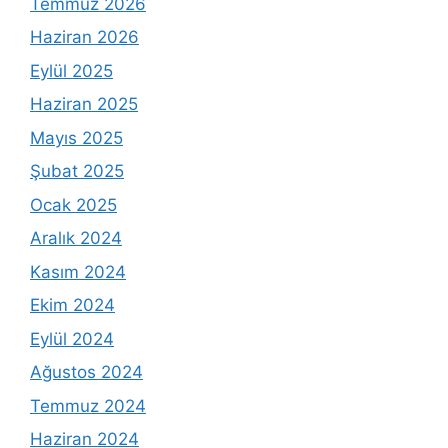
Temmuz 2026
Haziran 2026
Eylül 2025
Haziran 2025
Mayıs 2025
Şubat 2025
Ocak 2025
Aralık 2024
Kasım 2024
Ekim 2024
Eylül 2024
Ağustos 2024
Temmuz 2024
Haziran 2024