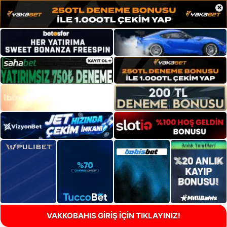
×
VAKKOBAHIS GİRİŞ İÇİN TIKLAYINIZ!