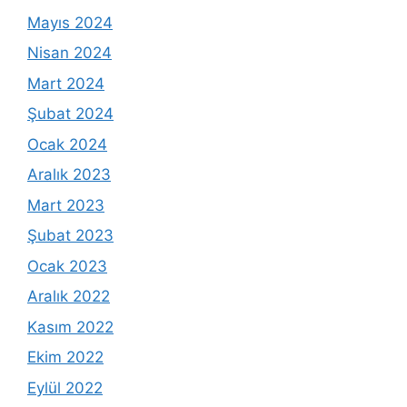
Mayıs 2024
Nisan 2024
Mart 2024
Şubat 2024
Ocak 2024
Aralık 2023
Mart 2023
Şubat 2023
Ocak 2023
Aralık 2022
Kasım 2022
Ekim 2022
Eylül 2022