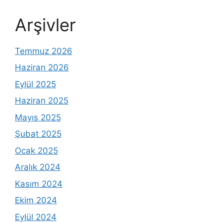
Arşivler
Temmuz 2026
Haziran 2026
Eylül 2025
Haziran 2025
Mayıs 2025
Şubat 2025
Ocak 2025
Aralık 2024
Kasım 2024
Ekim 2024
Eylül 2024