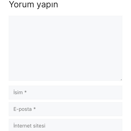
Yorum yapın
Yorum
İsim
E-
posta
İnternet
sitesi