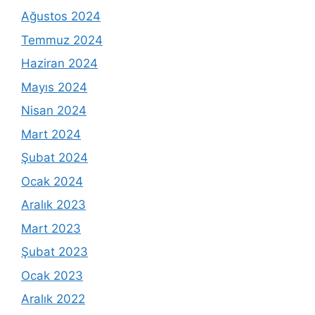
Ağustos 2024
Temmuz 2024
Haziran 2024
Mayıs 2024
Nisan 2024
Mart 2024
Şubat 2024
Ocak 2024
Aralık 2023
Mart 2023
Şubat 2023
Ocak 2023
Aralık 2022