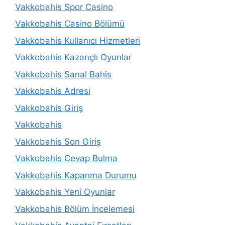
Vakkobahis Spor Casino
Vakkobahis Casino Bölümü
Vakkobahis Kullanıcı Hizmetleri
Vakkobahis Kazançlı Oyunlar
Vakkobahis Sanal Bahis
Vakkobahis Adresi
Vakkobahis Giriş
Vakkobahis
Vakkobahis Son Giriş
Vakkobahis Cevap Bulma
Vakkobahis Kapanma Durumu
Vakkobahis Yeni Oyunlar
Vakkobahis Bölüm İncelemesi