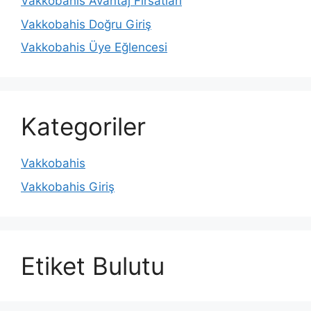
Vakkobahis Avantaj Fırsatları
Vakkobahis Doğru Giriş
Vakkobahis Üye Eğlencesi
Kategoriler
Vakkobahis
Vakkobahis Giriş
Etiket Bulutu