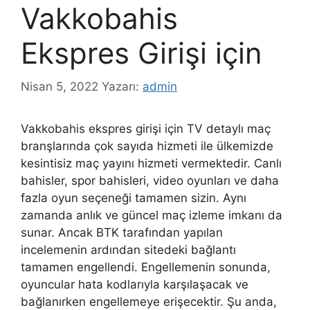
Vakkobahis
Ekspres Girişi için
Nisan 5, 2022
Yazarı:
admin
Vakkobahis ekspres girişi için TV detaylı maç
branşlarında çok sayıda hizmeti ile ülkemizde
kesintisiz maç yayını hizmeti vermektedir. Canlı
bahisler, spor bahisleri, video oyunları ve daha
fazla oyun seçeneği tamamen sizin. Aynı
zamanda anlık ve güncel maç izleme imkanı da
sunar. Ancak BTK tarafından yapılan
incelemenin ardından sitedeki bağlantı
tamamen engellendi. Engellemenin sonunda,
oyuncular hata kodlarıyla karşılaşacak ve
bağlanırken engellemeye erişecektir. Şu anda,