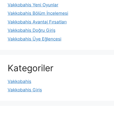
Vakkobahis Yeni Oyunlar
Vakkobahis Bölüm İncelemesi
Vakkobahis Avantaj Fırsatları
Vakkobahis Doğru Giriş
Vakkobahis Üye Eğlencesi
Kategoriler
Vakkobahis
Vakkobahis Giriş