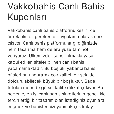
Vakkobahis Canlı Bahis
Kuponları
Vakkobahis canlı bahis platformu kesinlikle
örnek olması gereken bir uygulama olarak öne
çıkıyor. Canlı bahis platformuna girdiğimizde
hem tasarıma hem de ara yüze tam not
veriyoruz. Ülkemizde lisanslı olmakla yasal
kabul edilen siteler bilinen canlı bahis
yapamamaktadır. Bu boşluk, yabancı bahis
ofisleri bulundurarak çok kaliteli bir şekilde
doldurulabilecek büyük bir boşluktur. Sade
tutulan menüde görsel kalite dikkat çekiyor. Bu
nedenle, en iyi canlı bahis şirketlerinin genellikle
tercih ettiği bir tasarım olan istediğiniz oyunlara
erişmek ve bahislerinizi yapmak çok kolay.