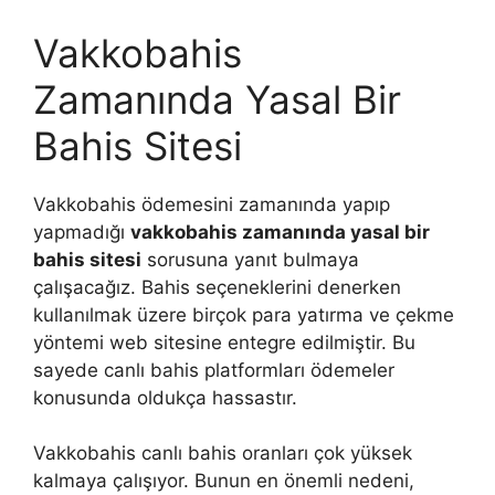
Vakkobahis
Zamanında Yasal Bir
Bahis Sitesi
Vakkobahis ödemesini zamanında yapıp
yapmadığı
vakkobahis zamanında yasal bir
bahis sitesi
sorusuna yanıt bulmaya
çalışacağız. Bahis seçeneklerini denerken
kullanılmak üzere birçok para yatırma ve çekme
yöntemi web sitesine entegre edilmiştir. Bu
sayede canlı bahis platformları ödemeler
konusunda oldukça hassastır.
Vakkobahis canlı bahis oranları çok yüksek
kalmaya çalışıyor. Bunun en önemli nedeni,