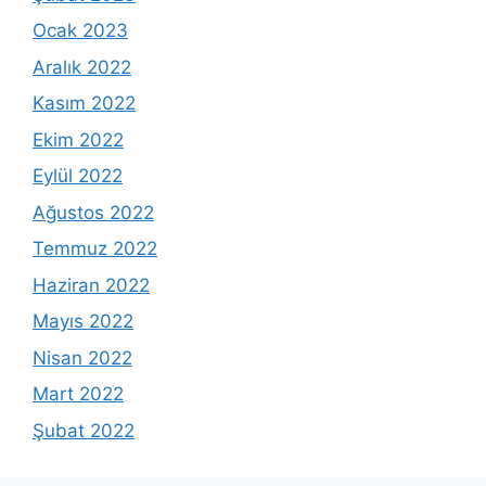
Ocak 2023
Aralık 2022
Kasım 2022
Ekim 2022
Eylül 2022
Ağustos 2022
Temmuz 2022
Haziran 2022
Mayıs 2022
Nisan 2022
Mart 2022
Şubat 2022