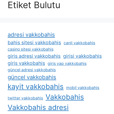
Etiket Bulutu
adresi vakkobahis
bahis sitesi vakkobahis
canli vakkobahis
casino sitesi vakkobahis
giris adresi vakkobahis
girisi vakkobahis
giris vakkobahis
giris yap vakkobahis
güncel adresi vakkobahis
güncel vakkobahis
kayit vakkobahis
mobil vakkobahis
Vakkobahis
twitter vakkobahis
Vakkobahis adresi