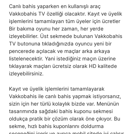
Canlı bahis yaparken en kullanışlı araç
Vakkobahis TV özelliği olacaktır. Kayıt ve üyelik
işlemlerini tamamlayan tüm üyeler için ücretler
Bir bakıma oyunu her zaman, her yerde
izleyebilirler. Üst sekmede bulunan Vakkobahis
TV butonuna tıkladığınızda oyuncu yeni bir
pencerede açılacak ve maçlar arka arkaya
listelenecektir. Yani istediğiniz maçın üzerine
tıklayarak maçları ücretsiz olarak HD kalitede
izleyebilirsiniz.
Kayıt ve üyelik işlemlerini tamamlayarak
Vakkobahis ile canlı bahis yapmak istiyorsanız,
sizin için her türlü kolaylık bizde var. Menünün
tasarımında sağdaki bahis kuponu sekmesi
oldukça pratik bir çözüm olarak öne çıkıyor. Bu
sekme, hızlı bahis kuponlarını doldurma
seçeneğini içerir ve ayrıca mobil sitede iyi çalışır.