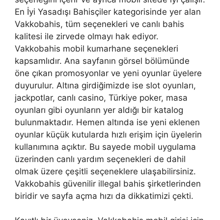
En İyi Yasadışı Bahisçiler kategorisinde yer alan
Vakkobahis, tüm seçenekleri ve canlı bahis
kalitesi ile zirvede olmayı hak ediyor.
Vakkobahis mobil kumarhane seçenekleri
kapsamlıdır. Ana sayfanın görsel bölümünde
öne çıkan promosyonlar ve yeni oyunlar üyelere
duyurulur. Altına girdiğimizde ise slot oyunları,
jackpotlar, canlı casino, Türkiye poker, masa
oyunları gibi oyunların yer aldığı bir katalog
bulunmaktadır. Hemen altında ise yeni eklenen
oyunlar küçük kutularda hızlı erişim için üyelerin
kullanımına açıktır. Bu sayede mobil uygulama
üzerinden canlı yardım seçenekleri de dahil
olmak üzere çeşitli seçeneklere ulaşabilirsiniz.
Vakkobahis güvenilir illegal bahis şirketlerinden
biridir ve sayfa açma hızı da dikkatimizi çekti.