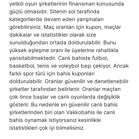
yetkili oyun şirketlerinin finansman konusunda
güçlü olmasıdır. Sitenin sol tarafında
kategorilerde devam eden yarışmaları
görebilirsiniz. Maç oranları için kupon, maçlar
dakikalar ve istatistikler olarak size
sunulduğundan ortada doldurulabilir. Bunu
yüksek eşleşme oranı ile üyelerine rahatlıkla
yansıtabilmektedir. Canlı bahiste futbol, ​​
basketbol, ​​tenis ve voleybol başı çekiyor. Ancak
farklı spor türü için bahis kuponları
doldurulabilir. Oranlar güvenilir ve denetlenebilir
şirketler tarafından belirlenir. Oranlar maçtan
çok önce başlar ve canlı oyunlarda değişiklik
gösterir. Bu nedenle en güvenilir canlı bahis
şirketlerinden biri olan Vakkobahis ile canlı
bahis oynamak istiyorsanız kesinlikle
istatistikleri çok iyi bilmelisiniz.